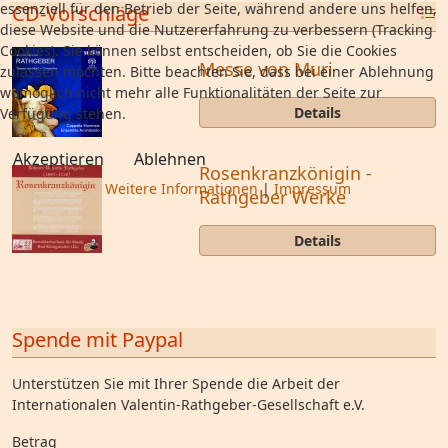
essenziell für den Betrieb der Seite, während andere uns helfen,
CD-Vorschläge
diese Website und die Nutzererfahrung zu verbessern (Tracking
Cookies). Sie können selbst entscheiden, ob Sie die Cookies
Messe von Muri
zulassen möchten. Bitte beachten Sie, dass bei einer Ablehnung
womöglich nicht mehr alle Funktionalitäten der Seite zur
Details
Verfügung stehen.
Akzeptieren
Ablehnen
Rosenkranzkönigin -
Weitere Informationen
|
Impressum
Rathgeber Werke
Details
Spende mit Paypal
Unterstützen Sie mit Ihrer Spende die Arbeit der
Internationalen Valentin-Rathgeber-Gesellschaft e.V.
Betrag