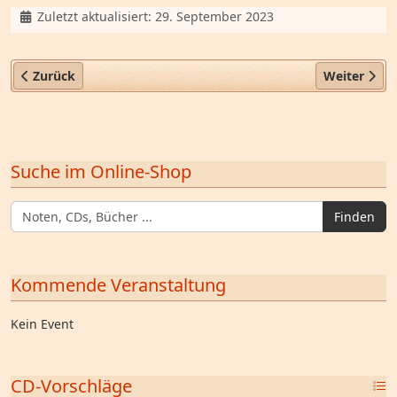
Details
Zuletzt aktualisiert: 29. September 2023
Vorheriger Beitrag: Versandkosten
Nächster Be
Zurück
Weiter
Suche im Online-Shop
Finden
Kommende Veranstaltung
Kein Event
CD-Vorschläge