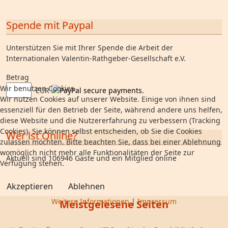
Spende mit Paypal
Unterstützen Sie mit Ihrer Spende die Arbeit der
Internationalen Valentin-Rathgeber-Gesellschaft e.V.
Betrag
Wir benutzen Cookies
EUR
Wir nutzen Cookies auf unserer Website. Einige von ihnen sind
essenziell für den Betrieb der Seite, während andere uns helfen,
diese Website und die Nutzererfahrung zu verbessern (Tracking
Cookies). Sie können selbst entscheiden, ob Sie die Cookies
Wer ist Online?
zulassen möchten. Bitte beachten Sie, dass bei einer Ablehnung
womöglich nicht mehr alle Funktionalitäten der Seite zur
Aktuell sind 106946 Gäste und ein Mitglied online
Verfügung stehen.
Akzeptieren
Ablehnen
Weitere Informationen
|
Impressum
Meistgelesene Seiten