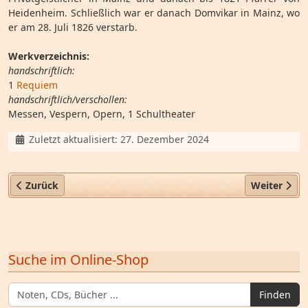
Heidenheim. Schließlich war er danach Domvikar in Mainz, wo
er am 28. Juli 1826 verstarb.
Werkverzeichnis:
handschriftlich:
1
Requiem
handschriftlich/verschollen:
Messen, Vespern, Opern, 1 Schultheater
Details
Zuletzt aktualisiert: 27. Dezember 2024
Vorheriger Beitrag: Georg Joachim Joseph Hahn (1712–1772)
Nächster Bei
Zurück
Weiter
Suche im Online-Shop
Finden