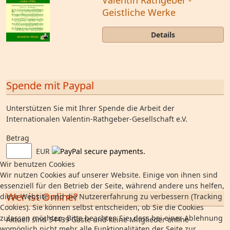
Valentin Rathgeber -
Geistliche Werke
Details
Spende mit Paypal
Unterstützen Sie mit Ihrer Spende die Arbeit der
Internationalen Valentin-Rathgeber-Gesellschaft e.V.
Betrag
EUR
Wir benutzen Cookies
Wir nutzen Cookies auf unserer Website. Einige von ihnen sind
essenziell für den Betrieb der Seite, während andere uns helfen,
Wer ist Online?
diese Website und die Nutzererfahrung zu verbessern (Tracking
Cookies). Sie können selbst entscheiden, ob Sie die Cookies
zulassen möchten. Bitte beachten Sie, dass bei einer Ablehnung
Aktuell sind 54439 Gäste und keine Mitglieder online
womöglich nicht mehr alle Funktionalitäten der Seite zur