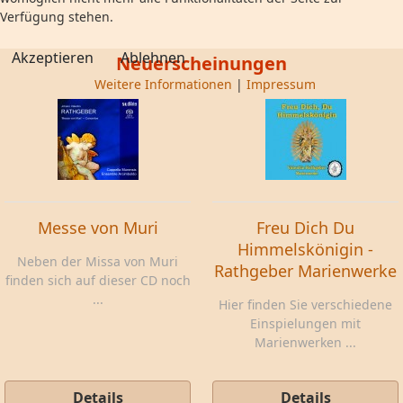
Verfügung stehen.
Akzeptieren
Ablehnen
Neuerscheinungen
Weitere Informationen
|
Impressum
Messe von Muri
Freu Dich Du
Himmelskönigin -
Neben der Missa von Muri
Rathgeber Marienwerke
finden sich auf dieser CD noch
...
Hier finden Sie verschiedene
Einspielungen mit
Marienwerken ...
Details
Details