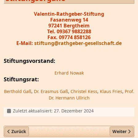
Valentin-Rathgeber-Stiftung
Fasanenweg 14
97241 Bergtheim
Tel. 09367 9882288
Fax. 09774 858126
E-Mail:
stiftung@rathgeber-gesellschaft.de
Stiftungsvorstand:
Erhard Nowak
Stiftungsrat:
Berthold Gaß
,
Dr. Erasmus Gaß
,
Christel Kess
,
Klaus Fries
,
Prof.
Dr. Hermann Ullrich
Details
Zuletzt aktualisiert: 27. Dezember 2024
Vorheriger Beitrag: Valentin-Rathgeber-Stiftung
Nächster Be
Zurück
Weiter