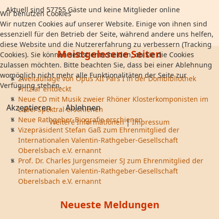
Aktuell sind 57755 Gäste und keine Mitglieder online
Wir benutzen Cookies
Wir nutzen Cookies auf unserer Website. Einige von ihnen sind
essenziell für den Betrieb der Seite, während andere uns helfen,
diese Website und die Nutzererfahrung zu verbessern (Tracking
Meistgelesene Seiten
Cookies). Sie können selbst entscheiden, ob Sie die Cookies
zulassen möchten. Bitte beachten Sie, dass bei einer Ablehnung
womöglich nicht mehr alle Funktionalitäten der Seite zur
Zweitauflage von Opus XII Pars I in der Dombibliothek
Verfügung stehen.
Fritzlar entdeckt
Neue CD mit Musik zweier Rhöner Klosterkomponisten im
Akzeptieren
Ablehnen
Label Spektral erschienen
Neue Rathgeber-Biografie erschienen
Weitere Informationen
|
Impressum
Vizepräsident Stefan Gaß zum Ehrenmitglied der
Internationalen Valentin-Rathgeber-Gesellschaft
Oberelsbach e.V. ernannt
Prof. Dr. Charles Jurgensmeier SJ zum Ehrenmitglied der
Internationalen Valentin-Rathgeber-Gesellschaft
Oberelsbach e.V. ernannt
Neueste Meldungen