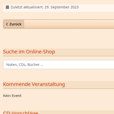
Details
Zuletzt aktualisiert: 29. September 2023
Vorheriger Beitrag: AGB
Zurück
Suche im Online-Shop
Kommende Veranstaltung
Kein Event
CD-Vorschläge