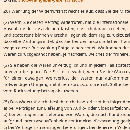
E-Mail:
shop@rathgeber-gesellschaft.de
Zur Wahrung der Widerrufsfrist reicht es aus, dass Sie die Mit
(2) Wenn Sie diesen Vertrag widerrufen, hat die Internationale 
Ausnahme der zusätzlichen Kosten, die sich daraus ergeben, d
und spätestens binnen vierzehn Tagen ab dem Tag zurückzuzahl
dasselbe Zahlungsmittel, das Sie bei der ursprünglichen Tra
wegen dieser Rückzahlung Entgelte berechnet. Wir können die 
Waren zurückgesandt haben, je nachdem, welches der frühere Z
(3) Sie haben die Waren unverzüglich und in jedem Fall späte
oder zu übergeben. Die Frist ist gewahrt, wenn Sie die Waren
für einen etwaigen Wertverlust der Waren nur aufkommen, 
notwendigen Umgang mit ihnen zurückzuführen ist. Sollte Sie de
vom Rückzahlungsbetrag abzuziehen.
(5) Das Widerrufsrecht besteht nicht bzw. erlischt bei folgende
a) bei Verträgen zur Lieferung von Audio- oder Videoaufzeichn
b) bei Verträgen zur Lieferung von Waren, die nach Kundenspez
aufgrund ihrer Beschaffenheit nicht für eine Rücksendung geeign
c) bei Verträgen zu sonstigen Lieferungen, bei denen ein Wider