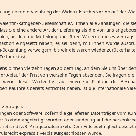
teilung über die Ausübung des Widerrufsrechts vor Ablauf der Wid
Valentin-Rathgeber-Gesellschaft e.V. Ihnen alle Zahlungen, die si
ass Sie eine andere Art der Lieferung als die von uns angebote
en, an dem die Mitteilung über Ihren Widerruf dieses Vertrags
nsaktion eingesetzt haben, es sei denn, mit Ihnen wurde ausdrü
Rückzahlung verweigern, bis wir die Waren wieder zurückerhalten
eitpunkt ist.
stens binnen vierzehn Tagen ab dem Tag, an dem Sie uns über den
 vor Ablauf der Frist von vierzehn Tagen absenden. Sie tragen d
wenn dieser Wertverlust auf einen zur Prüfung der Beschaf
n Kaufpreis bereits entrichtet haben, ist die Internationale Val
n Verträgen:
ungen oder Software, sofern die gelieferten Datenträger vom Kun
ifikation angefertigt wurden oder eindeutig auf die persönlich
et sind (z.B. Antiquariatsartikel). Dem Entsiegeln gleichgesetzt i
rufsrecht expressis verbis ausgeschlossen wurde.