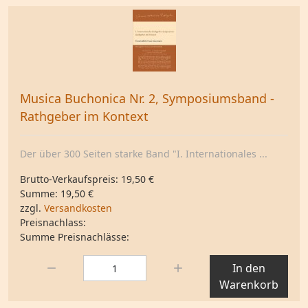
Musica Buchonica Nr. 2, Symposiumsband -
Rathgeber im Kontext
Der über 300 Seiten starke Band "I. Internationales ...
Brutto-Verkaufspreis:
19,50 €
Summe:
19,50 €
zzgl.
Versandkosten
Preisnachlass:
Summe Preisnachlässe:
Menge:
In den
Warenkorb