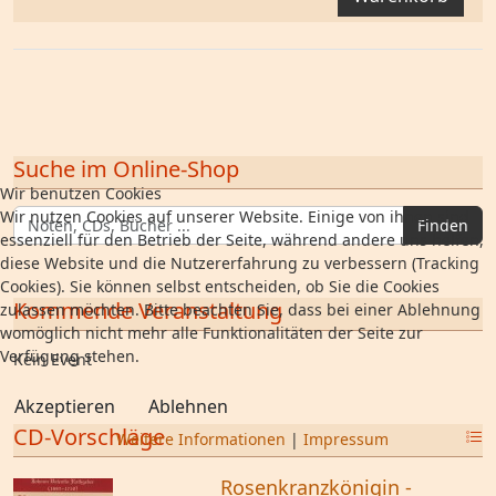
Suche im Online-Shop
Wir benutzen Cookies
Wir nutzen Cookies auf unserer Website. Einige von ihnen sind
Finden
essenziell für den Betrieb der Seite, während andere uns helfen,
diese Website und die Nutzererfahrung zu verbessern (Tracking
Cookies). Sie können selbst entscheiden, ob Sie die Cookies
Kommende Veranstaltung
zulassen möchten. Bitte beachten Sie, dass bei einer Ablehnung
womöglich nicht mehr alle Funktionalitäten der Seite zur
Verfügung stehen.
Kein Event
Akzeptieren
Ablehnen
CD-Vorschläge
Weitere Informationen
|
Impressum
Rosenkranzkönigin -