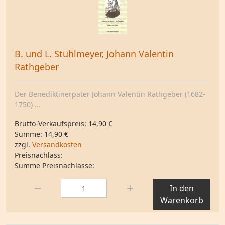
B. und L. Stühlmeyer, Johann Valentin
Rathgeber
Der Benediktinerpater Johann Valentin Rathgeber (1682-
1750) ...
Brutto-Verkaufspreis:
14,90 €
Summe:
14,90 €
zzgl.
Versandkosten
Preisnachlass:
Summe Preisnachlässe:
Menge:
In den
Warenkorb