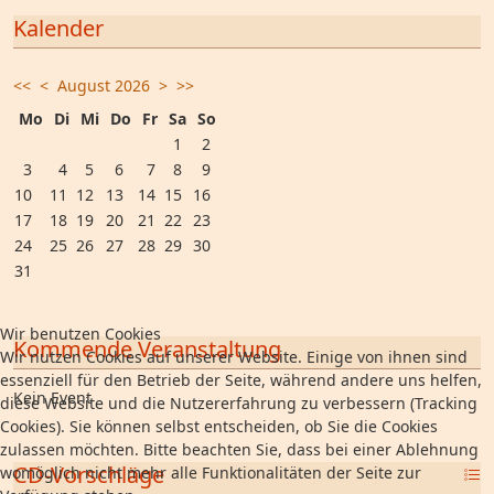
Kalender
<<
<
August 2026
>
>>
Mo
Di
Mi
Do
Fr
Sa
So
1
2
3
4
5
6
7
8
9
10
11
12
13
14
15
16
17
18
19
20
21
22
23
24
25
26
27
28
29
30
31
Wir benutzen Cookies
Kommende Veranstaltung
Wir nutzen Cookies auf unserer Website. Einige von ihnen sind
essenziell für den Betrieb der Seite, während andere uns helfen,
Kein Event
diese Website und die Nutzererfahrung zu verbessern (Tracking
Cookies). Sie können selbst entscheiden, ob Sie die Cookies
zulassen möchten. Bitte beachten Sie, dass bei einer Ablehnung
CD-Vorschläge
womöglich nicht mehr alle Funktionalitäten der Seite zur