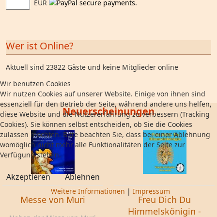
EUR
Wer ist Online?
Aktuell sind 23822 Gäste und keine Mitglieder online
Wir benutzen Cookies
Wir nutzen Cookies auf unserer Website. Einige von ihnen sind
essenziell für den Betrieb der Seite, während andere uns helfen,
Neuerscheinungen
diese Website und die Nutzererfahrung zu verbessern (Tracking
Cookies). Sie können selbst entscheiden, ob Sie die Cookies
zulassen möchten. Bitte beachten Sie, dass bei einer Ablehnung
womöglich nicht mehr alle Funktionalitäten der Seite zur
Verfügung stehen.
Akzeptieren
Ablehnen
Weitere Informationen
|
Impressum
Messe von Muri
Freu Dich Du
Himmelskönigin -