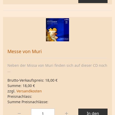
Messe von Muri
Neben der Missa von Muri finden sich auf dieser CD noch
...
Brutto-Verkaufspreis:
18,00 €
Summe:
18,00 €
zzgl.
Versandkosten
Preisnachlass:
Summe Preisnachlässe:
Menge:
In den