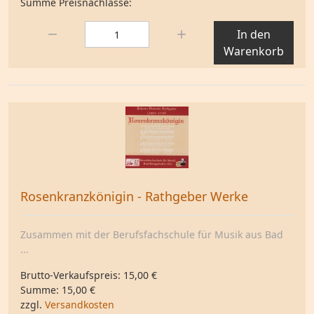
Summe Preisnachlässe:
Menge:
In den
Warenkorb
Rosenkranzkönigin - Rathgeber Werke
Zusammen mit der Berufsfachschule für Musik aus Bad
...
Brutto-Verkaufspreis:
15,00 €
Summe:
15,00 €
zzgl.
Versandkosten