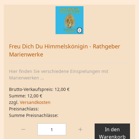
Freu Dich Du Himmelskönigin - Rathgeber
Marienwerke
Hier finden Sie verschiedene Einspielungen mit
Marienwerken ...
Brutto-Verkaufspreis:
12,00 €
Summe:
12,00 €
zzgl.
Versandkosten
Preisnachlass:
Summe Preisnachlässe:
Menge:
In den
Warenkorb