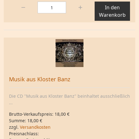
Menge:
In den
Warenkorb
Musik aus Kloster Banz
Die CD "Musik aus Kloster Banz" beinhaltet ausschließlich
...
Brutto-Verkaufspreis:
18,00 €
Summe:
18,00 €
zzgl.
Versandkosten
Preisnachlass: