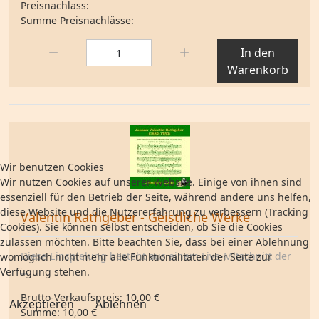
Preisnachlass:
Summe Preisnachlässe:
Menge:
In den
Warenkorb
Wir benutzen Cookies
Wir nutzen Cookies auf unserer Website. Einige von ihnen sind
essenziell für den Betrieb der Seite, während andere uns helfen,
diese Website und die Nutzererfahrung zu verbessern (Tracking
Valentin Rathgeber - Geistliche Werke
Cookies). Sie können selbst entscheiden, ob Sie die Cookies
zulassen möchten. Bitte beachten Sie, dass bei einer Ablehnung
Diese Einspielung besteht aus einem Live-Mitschnitt der
womöglich nicht mehr alle Funktionalitäten der Seite zur
...
Verfügung stehen.
Brutto-Verkaufspreis:
10,00 €
Akzeptieren
Ablehnen
Summe:
10,00 €