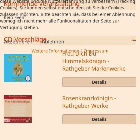
diese Website und die Nutzererfahrung zu verbessern (Tracking
Kommende Veranstaltung
Cookies). Sie können selbst entscheiden, ob Sie die Cookies
zulassen möchten. Bitte beachten Sie, dass bei einer Ablehnung
Kein Event
womöglich nicht mehr alle Funktionalitäten der Seite zur
Verfügung stehen.
CD-Vorschläge
Akzeptieren
Ablehnen
Weitere Informationen
|
Impressum
Freu Dich Du
Himmelskönigin -
Rathgeber Marienwerke
Details
Rosenkranzkönigin -
Rathgeber Werke
Details