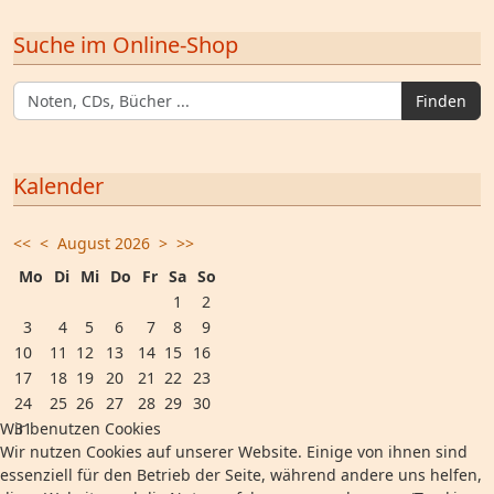
Suche im Online-Shop
Finden
Kalender
<<
<
August 2026
>
>>
Mo
Di
Mi
Do
Fr
Sa
So
1
2
3
4
5
6
7
8
9
10
11
12
13
14
15
16
17
18
19
20
21
22
23
24
25
26
27
28
29
30
31
Wir benutzen Cookies
Wir nutzen Cookies auf unserer Website. Einige von ihnen sind
essenziell für den Betrieb der Seite, während andere uns helfen,