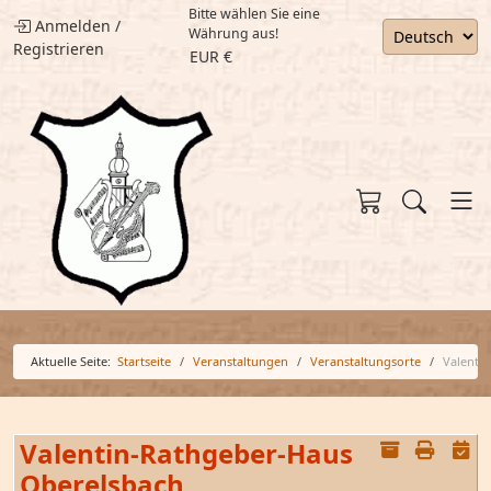
Bitte wählen Sie eine
Anmelden
/
Währung aus!
Registrieren
EUR €
Aktuelle Seite:
Startseite
Veranstaltungen
Veranstaltungsorte
Valenti
Valentin-Rathgeber-Haus
Oberelsbach