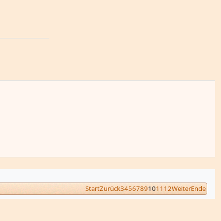
Start
Zurück
3
4
5
6
7
8
9
10
11
12
Weiter
Ende