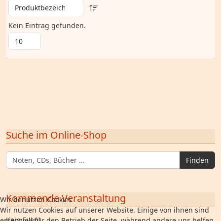
Kein Eintrag gefunden.
Suche im Online-Shop
Finden
Kommende Veranstaltung
Wir benutzen Cookies
Wir nutzen Cookies auf unserer Website. Einige von ihnen sind
Kein Event
essenziell für den Betrieb der Seite, während andere uns helfen,