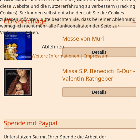
diese Website und die Nutzererfahrung zu verbessern (Tracking
Cookies). Sie können selbst entscheiden, ob Sie die Cookies
zulassen möchten. Bitte beachten Sie, dass bei einer Ablehnung
CD-Vorschläge
womöglich nicht mehr alle Funktionalitäten der Seite zur
Verfügung stehen.
Messe von Muri
Akzeptieren
Ablehnen
Details
Weitere Informationen
|
Impressum
Missa S.P. Benedicti B-Dur -
Valentin Rathgeber
Details
Spende mit Paypal
Unterstützen Sie mit Ihrer Spende die Arbeit der