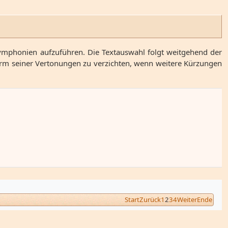
mphonien aufzuführen. Die Textauswahl folgt weitgehend der
Form seiner Vertonungen zu verzichten, wenn weitere Kürzungen
Start
Zurück
1
2
3
4
Weiter
Ende