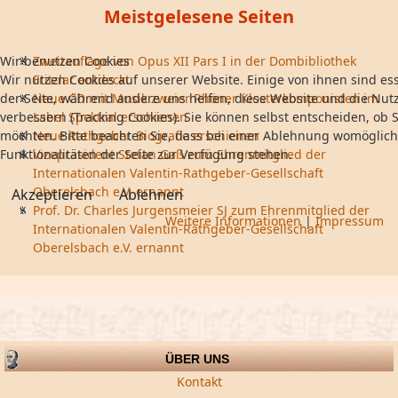
Meistgelesene Seiten
Wir benutzen Cookies
Zweitauflage von Opus XII Pars I in der Dombibliothek
Wir nutzen Cookies auf unserer Website. Einige von ihnen sind ess
Fritzlar entdeckt
der Seite, während andere uns helfen, diese Website und die Nut
Neue CD mit Musik zweier Rhöner Klosterkomponisten im
verbessern (Tracking Cookies). Sie können selbst entscheiden, ob S
Label Spektral erschienen
möchten. Bitte beachten Sie, dass bei einer Ablehnung womöglich
Neue Rathgeber-Biografie erschienen
Funktionalitäten der Seite zur Verfügung stehen.
Vizepräsident Stefan Gaß zum Ehrenmitglied der
Internationalen Valentin-Rathgeber-Gesellschaft
Oberelsbach e.V. ernannt
Akzeptieren
Ablehnen
Prof. Dr. Charles Jurgensmeier SJ zum Ehrenmitglied der
Weitere Informationen
|
Impressum
Internationalen Valentin-Rathgeber-Gesellschaft
Oberelsbach e.V. ernannt
ÜBER UNS
Kontakt