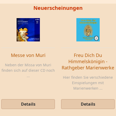
Neuerscheinungen
Messe von Muri
Freu Dich Du
Himmelskönigin -
Neben der Missa von Muri
Rathgeber Marienwerke
finden sich auf dieser CD noch
...
Hier finden Sie verschiedene
Einspielungen mit
Marienwerken ...
Details
Details