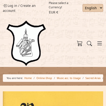
Please select a
Log in
/
Create an
Currency!
account
EUR €
You are here:
Home
Online-Shop
Music acc. to Usage
Sacred Arias