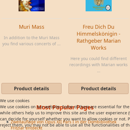
Muri Mass
Freu Dich Du
Himmelskönigin -
In addition to the Muri Mass
Rathgeber Marian
you find various concerts of ...
Works
Here you could find different
recordings with Marian works
...
Product details
Product details
We use cookies
Most Popular Pages
We use cookies on our website. Some of them are essential for the 
while others help us to improve this site and the user experience (
can decide for yourself whether you want to allow cookies or not. P
Zweitauflage von Opus XII Pars I in der Dombibliothek
reject them, you may not be able to use all the functionalities of th
Fritzlar entdeckt