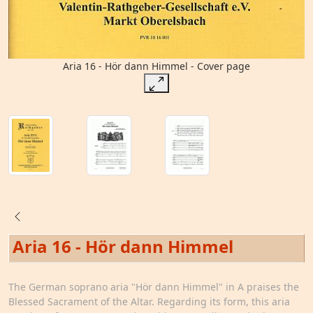
Aria 16 - Hör dann Himmel - Cover page
Aria 16 - Hör dann Himmel
The German soprano aria "Hör dann Himmel" in A praises the
Blessed Sacrament of the Altar. Regarding its form, this aria