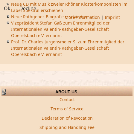
Neue CD mit Musik zweier Rhöner Klosterkomponisten im
Ok
Decline
Label Spektral erschienen
Neue Rathgeber-Biografie erschienen
More information
|
Imprint
Vizepräsident Stefan Gaß zum Ehrenmitglied der
Internationalen Valentin-Rathgeber-Gesellschaft
Oberelsbach e.V. ernannt
Prof. Dr. Charles Jurgensmeier SJ zum Ehrenmitglied der
Internationalen Valentin-Rathgeber-Gesellschaft
Oberelsbach e.V. ernannt
ABOUT US
Contact
Terms of Service
Declaration of Revocation
Shipping and Handling Fee