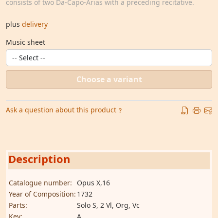
consists of two Da-Capo-Arias with a preceding recitative.
plus
delivery
Music sheet
Choose a variant
Ask a question about this product
Description
Catalogue number:
Opus X,16
Year of Composition:
1732
Parts:
Solo S, 2 Vl, Org, Vc
Key:
A