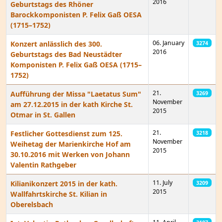
2016
Geburtstags des Rhöner
Barockkomponisten P. Felix Gaß OESA
(1715–1752)
06. January
Konzert anlässlich des 300.
3274
2016
Geburtstags des Bad Neustädter
Komponisten P. Felix Gaß OESA (1715–
1752)
21.
Aufführung der Missa "Laetatus Sum"
3269
November
am 27.12.2015 in der kath Kirche St.
2015
Otmar in St. Gallen
21.
Festlicher Gottesdienst zum 125.
3218
November
Weihetag der Marienkirche Hof am
2015
30.10.2016 mit Werken von Johann
Valentin Rathgeber
11. July
Kilianikonzert 2015 in der kath.
3209
2015
Wallfahrtskirche St. Kilian in
Oberelsbach