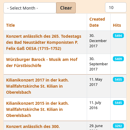
- Select Month -
Display #
Clear
Created
Title
Date
Hits
30.
Konzert anlässlich des 265. Todestags
5494
December
des Bad Neustädter Komponisten P.
2017
Felix Gaß OESA (1715–1752)
30.
Würzburger Barock - Musik am Hof
5409
September
der Fürstbischöfe
2017
11. May
Kilianikonzert 2017 in der kath.
5455
2017
Wallfahrtskirche St. Kilian in
Oberelsbach
11. July
Kilianikonzert 2015 in der kath.
5445
2016
Wallfahrtskirche St. Kilian in
Oberelsbach
29. June
Konzert anlässlich des 300.
3292