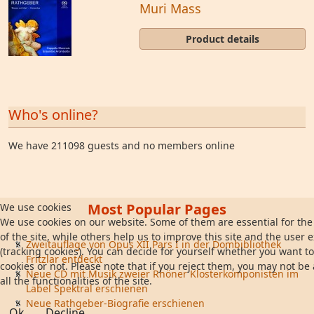
Muri Mass
Product details
Who's online?
We have 211098 guests and no members online
Most Popular Pages
We use cookies
We use cookies on our website. Some of them are essential for the
of the site, while others help us to improve this site and the user 
Zweitauflage von Opus XII Pars I in der Dombibliothek
(tracking cookies). You can decide for yourself whether you want to
Fritzlar entdeckt
cookies or not. Please note that if you reject them, you may not be 
Neue CD mit Musik zweier Rhöner Klosterkomponisten im
all the functionalities of the site.
Label Spektral erschienen
Neue Rathgeber-Biografie erschienen
Ok
Decline