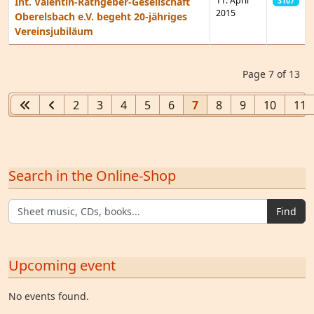
11. April
Int. Valentin-Rathgeber-Gesellschaft
3107
2015
Oberelsbach e.V. begeht 20-jähriges
Vereinsjubiläum
Articles
Page 7 of 13
2
3
4
5
6
7
8
9
10
11
Search in the Online-Shop
Find
Upcoming event
No events found.