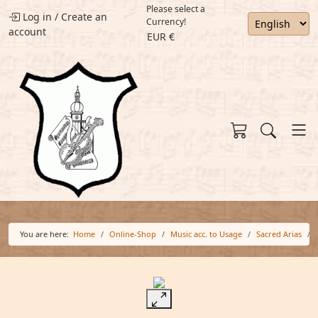
Please select a
Log in
/
Create an
Currency!
account
EUR €
You are here:
Home
Online-Shop
Music acc. to Usage
Sacred Arias