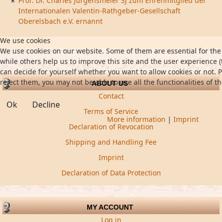
Prof. Dr. Charles Jurgensmeier SJ zum Ehrenmitglied der
Internationalen Valentin-Rathgeber-Gesellschaft
Oberelsbach e.V. ernannt
We use cookies
We use cookies on our website. Some of them are essential for the 
while others help us to improve this site and the user experience (
can decide for yourself whether you want to allow cookies or not. P
reject them, you may not be able to use all the functionalities of th
ABOUT US
Contact
Ok
Decline
Terms of Service
More information
|
Imprint
Declaration of Revocation
Shipping and Handling Fee
Imprint
Declaration of Data Protection
MY ACCOUNT
Log in