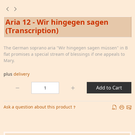
Aria 12 - Wir hingegen sagen
(Transcription)
The German soprano aria "Wir hingegen sagen müssen" in B
flat promises a special stream of blessings if one appeals to
Mary.
plus
delivery
Quantity:
Add to Cart
Ask a question about this product