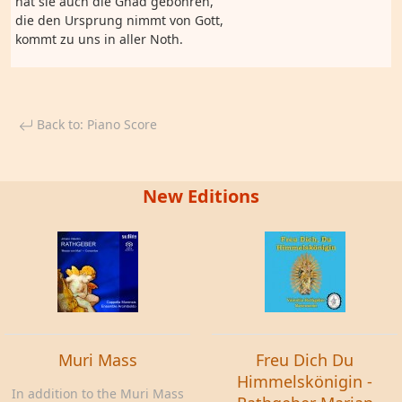
hat sie auch die Gnad gebohren,
die den Ursprung nimmt von Gott,
kommt zu uns in aller Noth.
Back to: Piano Score
New Editions
Muri Mass
Freu Dich Du
Himmelskönigin -
In addition to the Muri Mass