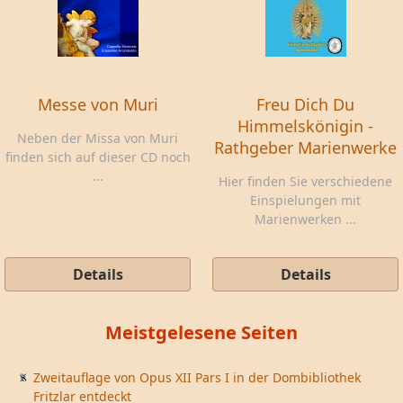
Messe von Muri
Freu Dich Du
Himmelskönigin -
Neben der Missa von Muri
Rathgeber Marienwerke
finden sich auf dieser CD noch
...
Hier finden Sie verschiedene
Einspielungen mit
Marienwerken ...
Details
Details
Meistgelesene Seiten
Zweitauflage von Opus XII Pars I in der Dombibliothek
Fritzlar entdeckt