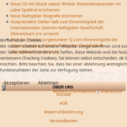
Neue CD mit Musik zweier Rhöner Klosterkomponisten im
Label Spektral erschienen
Neue Rathgeber-Biografie erschienen
Vizepräsident Stefan Gaß zum Ehrenmitglied der
Internationalen Valentin-Rathgeber-Gesellschaft
Oberelsbach e.V. ernannt
Prof. Dr. Charles Jurgensmeier SJ zum Ehrenmitglied der
Wir benutzen Cookies
Internationalen Valentin-Rathgeber-Gesellschaft
Wir nutzen Cookies auf unserer Website. Einige von ihnen sind ess
Oberelsbach e.V. ernannt
der Seite, während andere uns helfen, diese Website und die Nut
verbessern (Tracking Cookies). Sie können selbst entscheiden, ob S
möchten. Bitte beachten Sie, dass bei einer Ablehnung womöglich
Funktionalitäten der Seite zur Verfügung stehen.
Akzeptieren
Ablehnen
ÜBER UNS
Weitere Informationen
|
Impressum
Kontakt
AGB
Widerrufsbelehrung
Versandkosten