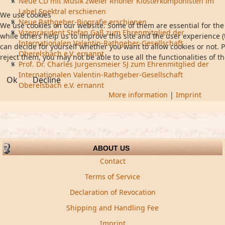
Neue CD mit Musik zweier Rhöner Klosterkomponisten im
Label Spektral erschienen
We use cookies
Neue Rathgeber-Biografie erschienen
We use cookies on our website. Some of them are essential for the 
Vizepräsident Stefan Gaß zum Ehrenmitglied der
while others help us to improve this site and the user experience (
Internationalen Valentin-Rathgeber-Gesellschaft
can decide for yourself whether you want to allow cookies or not. P
Oberelsbach e.V. ernannt
reject them, you may not be able to use all the functionalities of th
Prof. Dr. Charles Jurgensmeier SJ zum Ehrenmitglied der
Internationalen Valentin-Rathgeber-Gesellschaft
Ok
Decline
Oberelsbach e.V. ernannt
More information
|
Imprint
ABOUT US
Contact
Terms of Service
Declaration of Revocation
Shipping and Handling Fee
Imprint