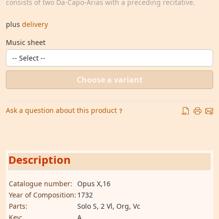
consists of two Da-Capo-Arias with a preceding recitative.
plus
delivery
Music sheet
Choose a variant
Ask a question about this product
Description
Catalogue number:
Opus X,16
Year of Composition:
1732
Parts:
Solo S, 2 Vl, Org, Vc
Key:
A