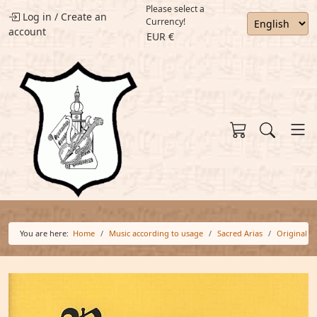
Please select a
Log in
/
Create an
Currency!
account
EUR €
You are here:
Home
Music according to usage
Sacred Arias
Original S