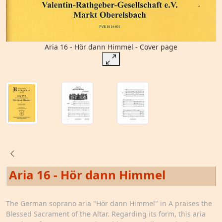
Aria 16 - Hör dann Himmel - Cover page
Aria 16 - Hör dann Himmel
The German soprano aria "Hör dann Himmel" in A praises the
Blessed Sacrament of the Altar. Regarding its form, this aria