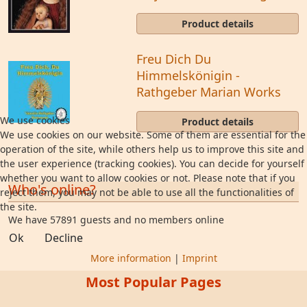
Product details
Freu Dich Du
Himmelskönigin -
Rathgeber Marian Works
We use cookies
Product details
We use cookies on our website. Some of them are essential for the
operation of the site, while others help us to improve this site and
the user experience (tracking cookies). You can decide for yourself
whether you want to allow cookies or not. Please note that if you
Who's online?
reject them, you may not be able to use all the functionalities of
the site.
We have 57891 guests and no members online
Ok
Decline
More information
|
Imprint
Most Popular Pages