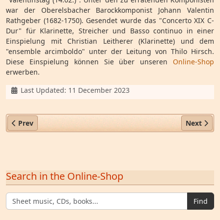
war der Oberelsbacher Barockkomponist Johann Valentin
Rathgeber (1682-1750). Gesendet wurde das "Concerto XIX C-
Dur" für Klarinette, Streicher und Basso continuo in einer
Einspielung mit Christian Leitherer (Klarinette) und dem
"ensemble arcimboldo" unter der Leitung von Thilo Hirsch.
Diese Einspielung können Sie über unseren
Online-Shop
erwerben.
Details
Last Updated: 11 December 2023
Previous article: Neues zur Biographie des Komponisten P. V
Next artic
Prev
Next
Search in the Online-Shop
Find