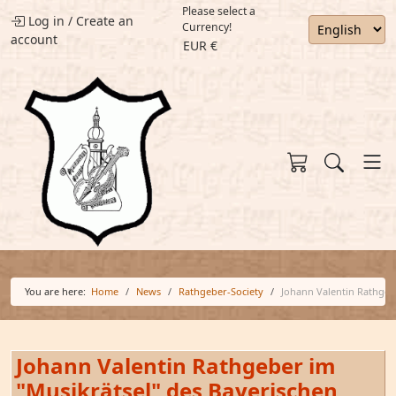
Please select a
Log in
/
Create an
Currency!
account
EUR €
You are here:
Home
News
Rathgeber-Society
Johann Valentin Rathgeb
Johann Valentin Rathgeber im
"Musikrätsel" des Bayerischen