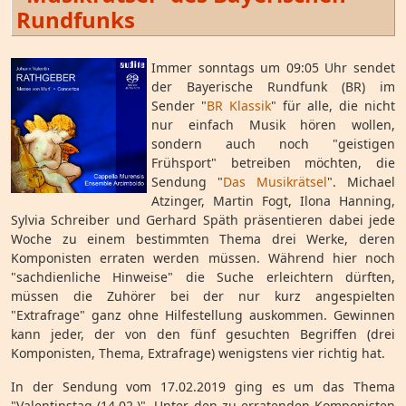
Rundfunks
Immer sonntags um 09:05 Uhr sendet
der Bayerische Rundfunk (BR) im
Sender "
BR Klassik
" für alle, die nicht
nur einfach Musik hören wollen,
sondern auch noch "geistigen
Frühsport" betreiben möchten, die
Sendung "
Das Musikrätsel
". Michael
Atzinger, Martin Fogt, Ilona Hanning,
Sylvia Schreiber und Gerhard Späth präsentieren dabei jede
Woche zu einem bestimmten Thema drei Werke, deren
Komponisten erraten werden müssen. Während hier noch
"sachdienliche Hinweise" die Suche erleichtern dürften,
müssen die Zuhörer bei der nur kurz angespielten
"Extrafrage" ganz ohne Hilfestellung auskommen. Gewinnen
kann jeder, der von den fünf gesuchten Begriffen (drei
Komponisten, Thema, Extrafrage) wenigstens vier richtig hat.
In der Sendung vom 17.02.2019 ging es um das Thema
"Valentinstag (14.02.)". Unter den zu erratenden Komponisten