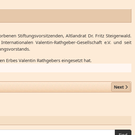
rbenen Stiftungsvorsitzenden, Altlandrat Dr. Fritz Steigerwald.
nternationalen Valentin-Rathgeber-Gesellschaft e.V. und seit
ungsvorstands.
en Erbes Valentin Rathgebers eingesetzt hat.
Next arti
Next
Find