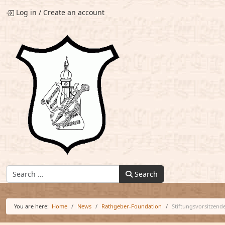
Log in
/
Create an account
Find:
Search
You are here:
Home
News
Rathgeber-Foundation
Stiftungsvorsitzende