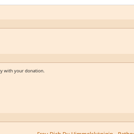
ty with your donation.
Freu Dich Du Himmelskönigin - Rathg