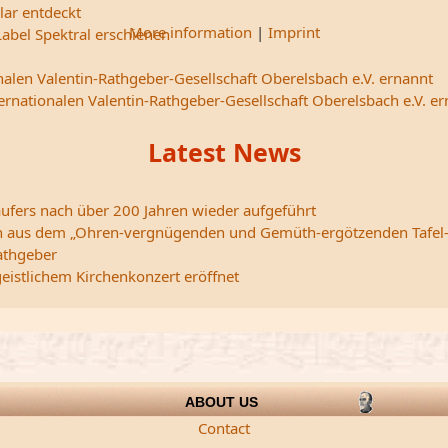
lar entdeckt
More information
|
Imprint
abel Spektral erschienen
nalen Valentin-Rathgeber-Gesellschaft Oberelsbach e.V. ernannt
ternationalen Valentin-Rathgeber-Gesellschaft Oberelsbach e.V. e
Latest News
ufers nach über 200 Jahren wieder aufgeführt
edern aus dem „Ohren-vergnügenden und Gemüth-ergötzenden Tafel
athgeber
istlichem Kirchenkonzert eröffnet
ABOUT US
Contact