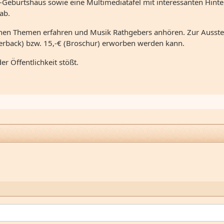
-Geburtshaus sowie eine Multimediatafel mit interessanten Hin
ab.
en Themen erfahren und Musik Rathgebers anhören. Zur Ausstellu
aperback) bzw. 15,-€ (Broschur) erworben werden kann.
er Öffentlichkeit stößt.
thgeber (1682-1750). Leben - Werk - Bedeutung"