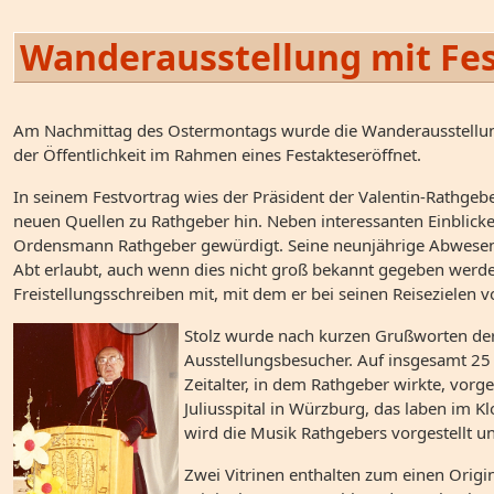
Wanderausstellung mit Fest
Am Nachmittag des Ostermontags wurde die Wanderausstellung
der Öffentlichkeit im Rahmen eines Festakteseröffnet.
In seinem Festvortrag wies der Präsident der Valentin-Rathge
neuen Quellen zu Rathgeber hin. Neben interessanten Einblick
Ordensmann Rathgeber gewürdigt. Seine neunjährige Abwesenhe
Abt erlaubt, auch wenn dies nicht groß bekannt gegeben werden
Freistellungsschreiben mit, mit dem er bei seinen Reisezielen 
Stolz wurde nach kurzen Grußworten der
Ausstellungsbesucher. Auf insgesamt 25 
Zeitalter, in dem Rathgeber wirkte, vorg
Juliusspital in Würzburg, das laben im 
wird die Musik Rathgebers vorgestellt u
Zwei Vitrinen enthalten zum einen Origi