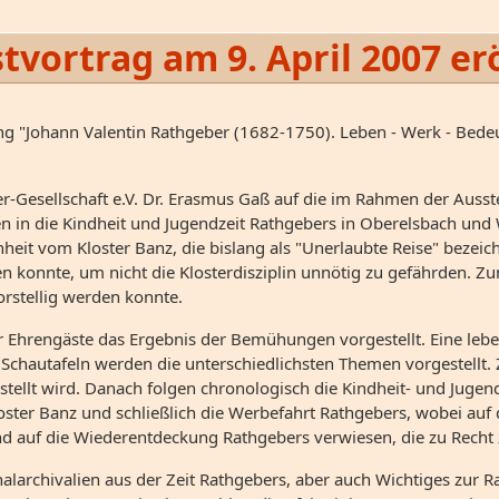
vortrag am 9. April 2007 er
 "Johann Valentin Rathgeber (1682-1750). Leben - Werk - Bede
ber-Gesellschaft e.V. Dr. Erasmus Gaß auf die im Rahmen der Aus
en in die Kindheit und Jugendzeit Rathgebers in Oberelsbach un
it vom Kloster Banz, die bislang als "Unerlaubte Reise" bezei
 konnte, um nicht die Klosterdisziplin unnötig zu gefährden. Zu
vorstellig werden konnte.
 Ehrengäste das Ergebnis der Bemühungen vorgestellt. Eine leb
Schautafeln werden die unterschiedlichsten Themen vorgestellt.
estellt wird. Danach folgen chronologisch die Kindheit- und Juge
Kloster Banz und schließlich die Werbefahrt Rathgebers, wobei au
nd auf die Wiederentdeckung Rathgebers verwiesen, die zu Recht 
nalarchivalien aus der Zeit Rathgebers, aber auch Wichtiges zur 