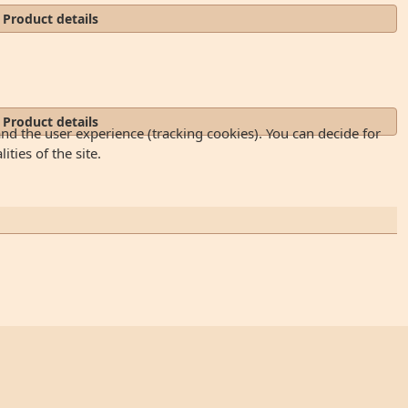
Product details
Product details
and the user experience (tracking cookies). You can decide for
ties of the site.