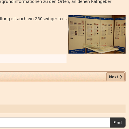
tergrundinformationen zu den Orten, an denen Rathgeber
ng ist auch ein 250seitiger teils
Next arti
Next
Find