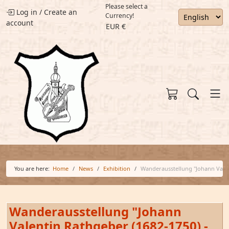
Please select a
Log in
/
Create an
Currency!
account
EUR €
You are here:
Home
News
Exhibition
Wanderausstellung "Johann Vale
Wanderausstellung "Johann
Valentin Rathgeber (1682-1750) -