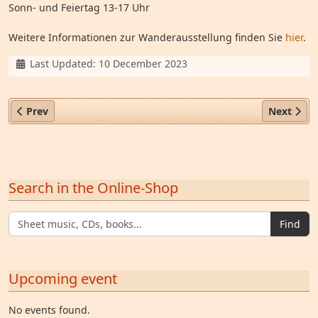
Sonn- und Feiertag 13-17 Uhr
Weitere Informationen zur Wanderausstellung finden Sie
hier
.
Details
Last Updated: 10 December 2023
Previous article: Eröffnung der Wanderausstellung am 11.
Next arti
Prev
Next
Search in the Online-Shop
Find
Upcoming event
No events found.