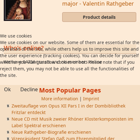
major - Valentin Rathgeber
Product details
We use cookies
We use cookies on our website. Some of them are essential for the
Who's online?
operation of the site, while others help us to improve this site and
the user experience (tracking cookies). You can decide for yourself
We have 94756 guests and no members online
whether you want to allow cookies or not. Please note that if you
reject them, you may not be able to use all the functionalities of
the site.
Ok
Decline
Most Popular Pages
More information
|
Imprint
Zweitauflage von Opus XII Pars I in der Dombibliothek
Fritzlar entdeckt
Neue CD mit Musik zweier Rhöner Klosterkomponisten im
Label Spektral erschienen
Neue Rathgeber-Biografie erschienen
Vizepräsident Stefan Gaß zum Ehrenmitglied der