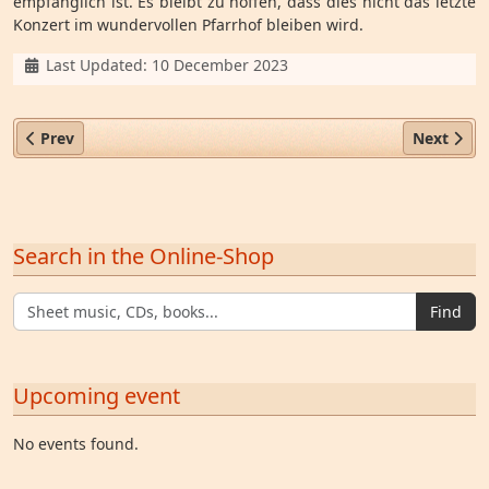
empfänglich ist. Es bleibt zu hoffen, dass dies nicht das letzte
Konzert im wundervollen Pfarrhof bleiben wird.
Details
Last Updated: 10 December 2023
Previous article: Memorialgottesdienst am 03.06.2007
Next artic
Prev
Next
Search in the Online-Shop
Find
Upcoming event
No events found.