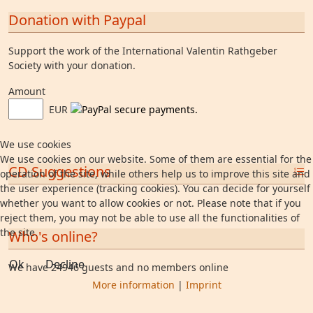
Donation with Paypal
Support the work of the International Valentin Rathgeber
Society with your donation.
Amount
EUR
We use cookies
We use cookies on our website. Some of them are essential for the
CD Suggestions
operation of the site, while others help us to improve this site and
the user experience (tracking cookies). You can decide for yourself
whether you want to allow cookies or not. Please note that if you
reject them, you may not be able to use all the functionalities of
the site.
Who's online?
Ok
Decline
We have 24946 guests and no members online
More information
|
Imprint