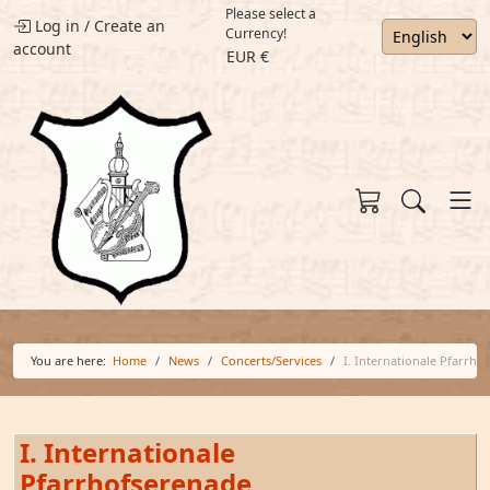
Please select a
Log in
/
Create an
Currency!
account
EUR €
You are here:
Home
News
Concerts/Services
I. Internationale Pfarrho
I. Internationale
Pfarrhofserenade