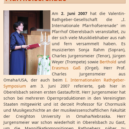
Am
2. Juni 2007
hat die Valentin-
Rathgeber-Gesellschaft die „I.
Internationale Pfarrhofserenade" im
Pfarrhof Oberelsbach veranstaltet, zu
der sich viele Musikliebhaber aus nah
und fern versammelt haben. Es
musizierten Sonja Rahm (Sopran),
Charles Jurgensmeier (Tenor), Jürgen
Weyer (Trompete) sowie
Berthold
und
Erasmus Gaß
(Orgel). Herr Prof.
Charles Jurgensmeier aus
Omaha/USA, der auch beim
I. Internationalen Rathgeber-
Symposium
am 3. Juni 2007 referierte, gab hier in
Oberelsbach seinen ersten Gastauftritt. Herr Jurgensmeier hat
schon bei mehreren Opernproduktionen in den Vereinigten
Staaten mitgewirkt und ist derzeit Professor für Chormusik
und Musikgeschichte an der musikwissenschaftlichen Fakultät
der Creighton University in Omaha/Nebraska. Herr
Jurgensmeier war schon wiederholt in Oberelsbach zu Gast,
um die Magnifikatkompositionen Rathgebers näher zu