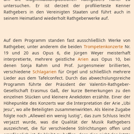
untersuchen. Er ist derzeit der profilierteste Kenner
Rathgebers in den Vereinigten Staaten und führt auch in
seinem Heimatland wiederholt Rathgeberwerke auf.
Auf dem Programm standen fast ausschließlich Werke von
Rathgeber, unter anderem die beiden
Trompetenkonzerte
Nr.
19 und 20 aus Opus 6, die Jürgen Weyer meisterhaft
interpretierte, mehrere geistliche
Arien
aus Opus 10, bei
denen Sonja Rahm und Prof. Jurgensmeier brillierten,
verschiedene
Schlagarien
für Orgel und schließlich mehrere
Lieder aus dem Tafelconfect. Durch das abwechslungsreiche
Programm führte der Präsident der Valentin-Rathgeber-
Gesellschaft Erasmus Gaß, der kurze Bemerkungen zu den
einzelnen Stücken und kleinere Anekdoten erzählte. Einer der
Höhepunkte des Konzerts war die Interpretation der Arie „Ubi
Jesu", wo alle Beteiligten zusammenwirkten. Als kleine Zugabe
folgte noch „Alleweil ein wenig lustig", das zum Schluss leicht
verjazzt wurde, was die Qualität der Musik Rathgebers
auszeichnet, die für verschiedene Stilrichtungen offen und