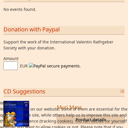
No events found.
Donation with Paypal
Support the work of the International Valentin Rathgeber
Society with your donation.
Amount
EUR
CD Suggestions
We use cookies
Muri Mass
We use cookies on our website. Some of them are essential for the
operation of the site, while others help us to improve this site and
Product details
the user experience (tracking cookies). You can decide for yourself
whether you want to allow cookies or not. Please note that if you