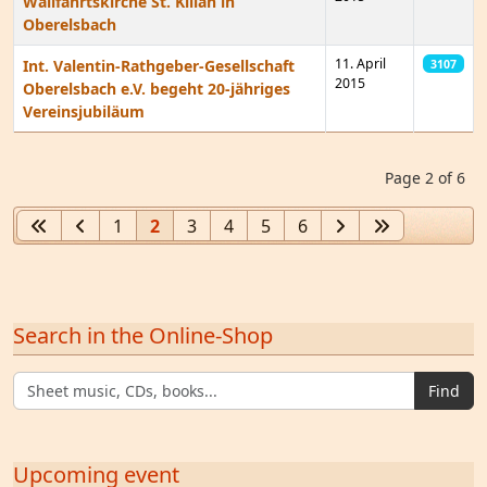
Wallfahrtskirche St. Kilian in
Oberelsbach
11. April
Int. Valentin-Rathgeber-Gesellschaft
3107
2015
Oberelsbach e.V. begeht 20-jähriges
Vereinsjubiläum
Articles
Page 2 of 6
1
2
3
4
5
6
Search in the Online-Shop
Find
Upcoming event