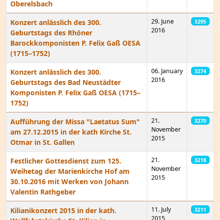
Oberelsbach
29. June
Konzert anlässlich des 300.
3295
2016
Geburtstags des Rhöner
Barockkomponisten P. Felix Gaß OESA
(1715–1752)
06. January
Konzert anlässlich des 300.
3274
2016
Geburtstags des Bad Neustädter
Komponisten P. Felix Gaß OESA (1715–
1752)
21.
Aufführung der Missa "Laetatus Sum"
3270
November
am 27.12.2015 in der kath Kirche St.
2015
Otmar in St. Gallen
21.
Festlicher Gottesdienst zum 125.
3218
November
Weihetag der Marienkirche Hof am
2015
30.10.2016 mit Werken von Johann
Valentin Rathgeber
11. July
Kilianikonzert 2015 in der kath.
3211
2015