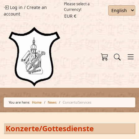
Please select a
Log in
/
Create an
Currency!
account
EUR €
You are here:
Home
News
Concerts/Services
Konzerte/Gottesdienste