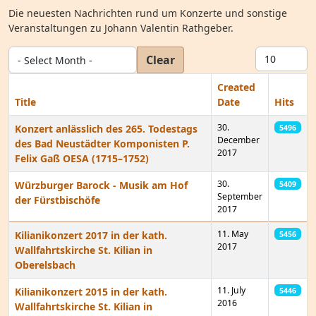
Die neuesten Nachrichten rund um Konzerte und sonstige
Veranstaltungen zu Johann Valentin Rathgeber.
- Select Month -
Display #
Clear
Created
Title
Date
Hits
30.
Konzert anlässlich des 265. Todestags
5496
December
des Bad Neustädter Komponisten P.
2017
Felix Gaß OESA (1715–1752)
30.
Würzburger Barock - Musik am Hof
5409
September
der Fürstbischöfe
2017
11. May
Kilianikonzert 2017 in der kath.
5456
2017
Wallfahrtskirche St. Kilian in
Oberelsbach
11. July
Kilianikonzert 2015 in der kath.
5446
2016
Wallfahrtskirche St. Kilian in