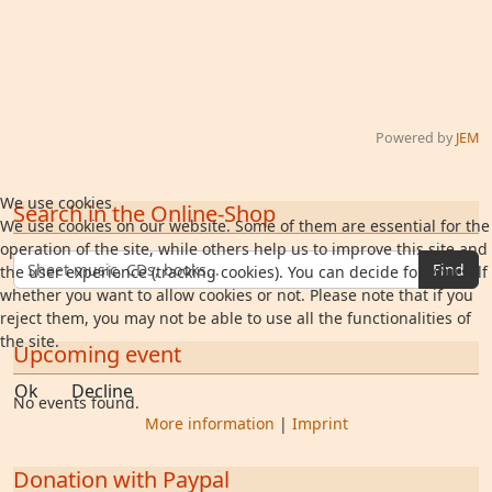
Powered by
JEM
We use cookies
Search in the Online-Shop
We use cookies on our website. Some of them are essential for the
operation of the site, while others help us to improve this site and
Find
the user experience (tracking cookies). You can decide for yourself
whether you want to allow cookies or not. Please note that if you
reject them, you may not be able to use all the functionalities of
the site.
Upcoming event
Ok
Decline
No events found.
More information
|
Imprint
Donation with Paypal