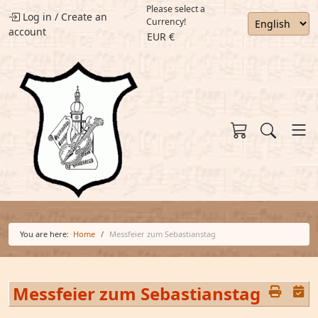
Please select a
Log in
/
Create an
Currency!
account
EUR €
You are here:
Home
Messfeier zum Sebastianstag
Messfeier zum Sebastianstag