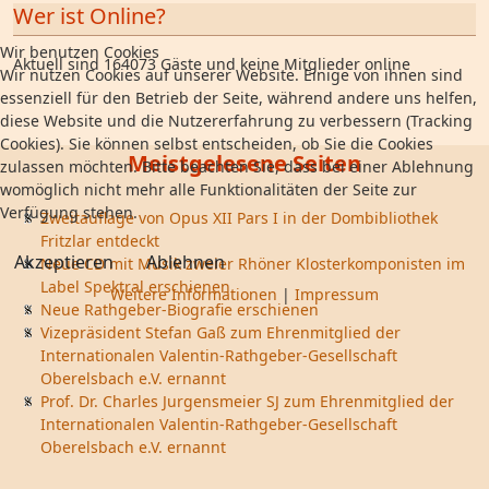
Wer ist Online?
Wir benutzen Cookies
Aktuell sind 164073 Gäste und keine Mitglieder online
Wir nutzen Cookies auf unserer Website. Einige von ihnen sind
essenziell für den Betrieb der Seite, während andere uns helfen,
diese Website und die Nutzererfahrung zu verbessern (Tracking
Cookies). Sie können selbst entscheiden, ob Sie die Cookies
Meistgelesene Seiten
zulassen möchten. Bitte beachten Sie, dass bei einer Ablehnung
womöglich nicht mehr alle Funktionalitäten der Seite zur
Verfügung stehen.
Zweitauflage von Opus XII Pars I in der Dombibliothek
Fritzlar entdeckt
Akzeptieren
Ablehnen
Neue CD mit Musik zweier Rhöner Klosterkomponisten im
Label Spektral erschienen
Weitere Informationen
|
Impressum
Neue Rathgeber-Biografie erschienen
Vizepräsident Stefan Gaß zum Ehrenmitglied der
Internationalen Valentin-Rathgeber-Gesellschaft
Oberelsbach e.V. ernannt
Prof. Dr. Charles Jurgensmeier SJ zum Ehrenmitglied der
Internationalen Valentin-Rathgeber-Gesellschaft
Oberelsbach e.V. ernannt