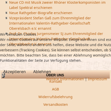
Neue CD mit Musik zweier Rhöner Klosterkomponisten im
Label Spektral erschienen
Neue Rathgeber-Biografie erschienen
Vizepräsident Stefan Gaß zum Ehrenmitglied der
Internationalen Valentin-Rathgeber-Gesellschaft
Oberelsbach e.V. ernannt
Prof. Dr. Charles Jurgensmeier SJ zum Ehrenmitglied der
Wir benutzen Cookies
Internationalen Valentin-Rathgeber-Gesellschaft
Wir nutzen Cookies auf unserer Website. Einige von ihnen sind ess
Oberelsbach e.V. ernannt
der Seite, während andere uns helfen, diese Website und die Nut
verbessern (Tracking Cookies). Sie können selbst entscheiden, ob S
möchten. Bitte beachten Sie, dass bei einer Ablehnung womöglich
Funktionalitäten der Seite zur Verfügung stehen.
Akzeptieren
Ablehnen
ÜBER UNS
Weitere Informationen
|
Impressum
Kontakt
AGB
Widerrufsbelehrung
Versandkosten