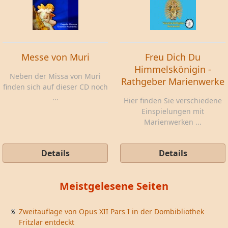
Messe von Muri
Freu Dich Du
Himmelskönigin -
Neben der Missa von Muri
Rathgeber Marienwerke
finden sich auf dieser CD noch
...
Hier finden Sie verschiedene
Einspielungen mit
Marienwerken ...
Details
Details
Meistgelesene Seiten
Zweitauflage von Opus XII Pars I in der Dombibliothek
Fritzlar entdeckt