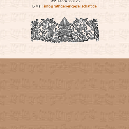
Fax: 09774 858126
E-Mail:
info@rathgeber-gesellschaft.de