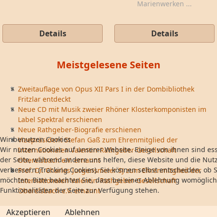
Marienwerken ...
Details
Details
Meistgelesene Seiten
Zweitauflage von Opus XII Pars I in der Dombibliothek
Fritzlar entdeckt
Neue CD mit Musik zweier Rhöner Klosterkomponisten im
Label Spektral erschienen
Neue Rathgeber-Biografie erschienen
Wir benutzen Cookies
Vizepräsident Stefan Gaß zum Ehrenmitglied der
Wir nutzen Cookies auf unserer Website. Einige von ihnen sind ess
Internationalen Valentin-Rathgeber-Gesellschaft
der Seite, während andere uns helfen, diese Website und die Nut
Oberelsbach e.V. ernannt
verbessern (Tracking Cookies). Sie können selbst entscheiden, ob S
Prof. Dr. Charles Jurgensmeier SJ zum Ehrenmitglied der
möchten. Bitte beachten Sie, dass bei einer Ablehnung womöglich
Internationalen Valentin-Rathgeber-Gesellschaft
Funktionalitäten der Seite zur Verfügung stehen.
Oberelsbach e.V. ernannt
Akzeptieren
Ablehnen