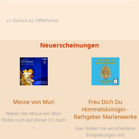
Zurück zu: Offertorien
Neuerscheinungen
Messe von Muri
Freu Dich Du
Himmelskönigin -
Neben der Missa von Muri
Rathgeber Marienwerke
finden sich auf dieser CD noch
...
Hier finden Sie verschiedene
Einspielungen mit