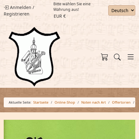
Bitte wählen Sie eine
Anmelden
/
Währung aus!
Registrieren
EUR €
Aktuelle Seite:
Startseite
Online-Shop
Noten nach Art
Offertorien
O