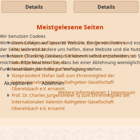
Details
Details
Meistgelesene Seiten
Wir benutzen Cookies
Wir nutzen Cookies auf unserer Website. Einige von ihnen sind ess
Zweitauflage von Opus XII Pars I in der Dombibliothek
der Seite, während andere uns helfen, diese Website und die Nut
Fritzlar entdeckt
verbessern (Tracking Cookies). Sie können selbst entscheiden, ob S
Neue CD mit Musik zweier Rhöner Klosterkomponisten im
möchten. Bitte beachten Sie, dass bei einer Ablehnung womöglich
Label Spektral erschienen
Funktionalitäten der Seite zur Verfügung stehen.
Neue Rathgeber-Biografie erschienen
Vizepräsident Stefan Gaß zum Ehrenmitglied der
Internationalen Valentin-Rathgeber-Gesellschaft
Akzeptieren
Ablehnen
Oberelsbach e.V. ernannt
Weitere Informationen
|
Impressum
Prof. Dr. Charles Jurgensmeier SJ zum Ehrenmitglied der
Internationalen Valentin-Rathgeber-Gesellschaft
Oberelsbach e.V. ernannt