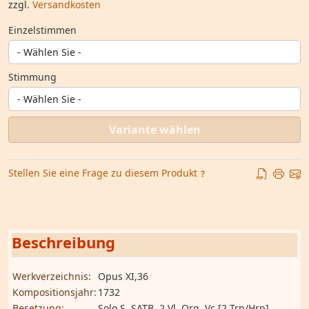
zzgl.
Versandkosten
Einzelstimmen
Stimmung
Variante wählen
Stellen Sie eine Frage zu diesem Produkt
Beschreibung
Werkverzeichnis:
Opus XI,36
Kompositionsjahr:
1732
Besetzung:
Solo S, SATB, 2 Vl, Org, Vc [2 Trp/Hrn]