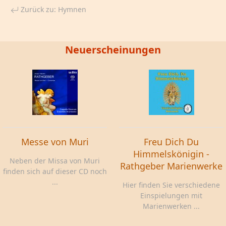
Zurück zu: Hymnen
Neuerscheinungen
Messe von Muri
Freu Dich Du
Himmelskönigin -
Neben der Missa von Muri
Rathgeber Marienwerke
finden sich auf dieser CD noch
...
Hier finden Sie verschiedene
Einspielungen mit
Marienwerken ...