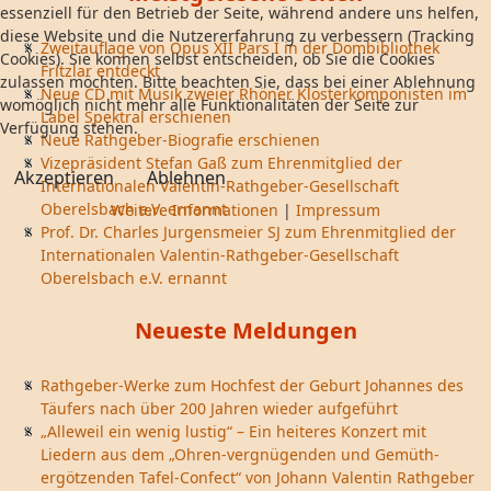
essenziell für den Betrieb der Seite, während andere uns helfen,
diese Website und die Nutzererfahrung zu verbessern (Tracking
Zweitauflage von Opus XII Pars I in der Dombibliothek
Cookies). Sie können selbst entscheiden, ob Sie die Cookies
Fritzlar entdeckt
zulassen möchten. Bitte beachten Sie, dass bei einer Ablehnung
Neue CD mit Musik zweier Rhöner Klosterkomponisten im
womöglich nicht mehr alle Funktionalitäten der Seite zur
Label Spektral erschienen
Verfügung stehen.
Neue Rathgeber-Biografie erschienen
Vizepräsident Stefan Gaß zum Ehrenmitglied der
Akzeptieren
Ablehnen
Internationalen Valentin-Rathgeber-Gesellschaft
Oberelsbach e.V. ernannt
Weitere Informationen
|
Impressum
Prof. Dr. Charles Jurgensmeier SJ zum Ehrenmitglied der
Internationalen Valentin-Rathgeber-Gesellschaft
Oberelsbach e.V. ernannt
Neueste Meldungen
Rathgeber-Werke zum Hochfest der Geburt Johannes des
Täufers nach über 200 Jahren wieder aufgeführt
„Alleweil ein wenig lustig“ – Ein heiteres Konzert mit
Liedern aus dem „Ohren-vergnügenden und Gemüth-
ergötzenden Tafel-Confect“ von Johann Valentin Rathgeber