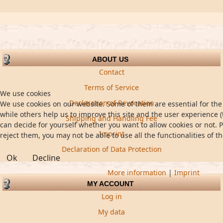
ABOUT US
Contact
Terms of Service
We use cookies
Declaration of Revocation
We use cookies on our website. Some of them are essential for the 
while others help us to improve this site and the user experience (
Shipping and Handling Fee
can decide for yourself whether you want to allow cookies or not. P
Imprint
reject them, you may not be able to use all the functionalities of th
Declaration of Data Protection
Ok
Decline
More information
|
Imprint
MY ACCOUNT
Log in
My data