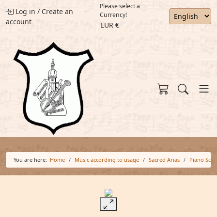
Please select a
Log in
/
Create an
Currency!
account
EUR €
You are here:
Home
Music according to usage
Sacred Arias
Piano Scor