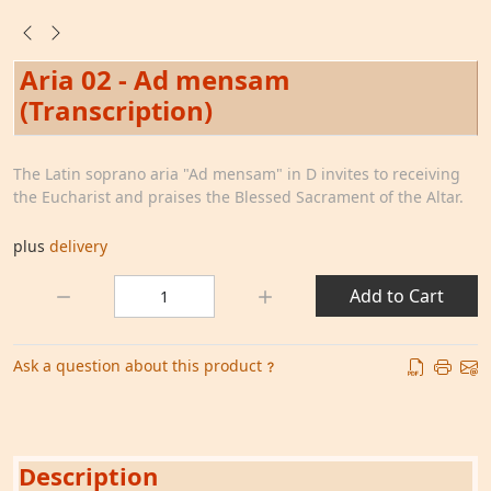
Aria 02 - Ad mensam
(Transcription)
The Latin soprano aria "Ad mensam" in D invites to receiving
the Eucharist and praises the Blessed Sacrament of the Altar.
plus
delivery
Quantity:
Add to Cart
Ask a question about this product
Description