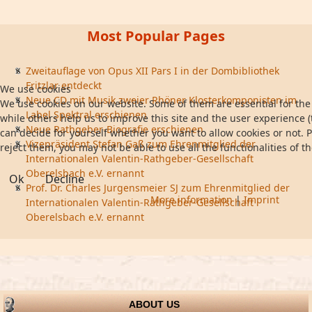
Most Popular Pages
Zweitauflage von Opus XII Pars I in der Dombibliothek
Fritzlar entdeckt
We use cookies
Neue CD mit Musik zweier Rhöner Klosterkomponisten im
We use cookies on our website. Some of them are essential for the 
Label Spektral erschienen
while others help us to improve this site and the user experience (
Neue Rathgeber-Biografie erschienen
can decide for yourself whether you want to allow cookies or not. P
Vizepräsident Stefan Gaß zum Ehrenmitglied der
reject them, you may not be able to use all the functionalities of th
Internationalen Valentin-Rathgeber-Gesellschaft
Oberelsbach e.V. ernannt
Ok
Decline
Prof. Dr. Charles Jurgensmeier SJ zum Ehrenmitglied der
More information
|
Imprint
Internationalen Valentin-Rathgeber-Gesellschaft
Oberelsbach e.V. ernannt
ABOUT US