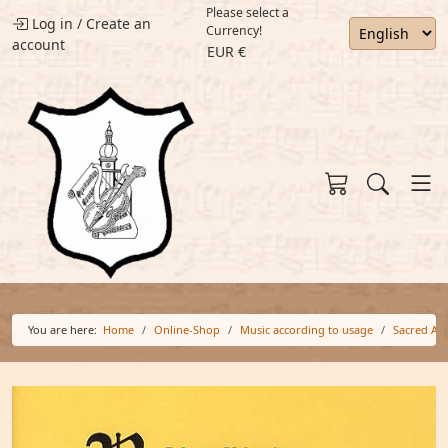
Please select a
Log in
/
Create an
Currency!
account
EUR €
You are here:
Home
Online-Shop
Music according to usage
Sacred Ari