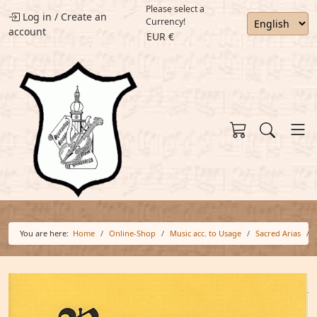
Please select a
Log in
/
Create an
Currency!
account
EUR €
You are here:
Home
Online-Shop
Music acc. to Usage
Sacred Arias