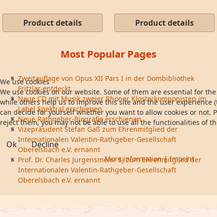
Product details
Product details
Most Popular Pages
Zweitauflage von Opus XII Pars I in der Dombibliothek
We use cookies
Fritzlar entdeckt
We use cookies on our website. Some of them are essential for the 
Neue CD mit Musik zweier Rhöner Klosterkomponisten im
while others help us to improve this site and the user experience (
Label Spektral erschienen
can decide for yourself whether you want to allow cookies or not. P
Neue Rathgeber-Biografie erschienen
reject them, you may not be able to use all the functionalities of th
Vizepräsident Stefan Gaß zum Ehrenmitglied der
Internationalen Valentin-Rathgeber-Gesellschaft
Ok
Decline
Oberelsbach e.V. ernannt
More information
|
Imprint
Prof. Dr. Charles Jurgensmeier SJ zum Ehrenmitglied der
Internationalen Valentin-Rathgeber-Gesellschaft
Oberelsbach e.V. ernannt