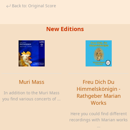
Back to: Original Score
New Editions
Muri Mass
Freu Dich Du
Himmelskönigin -
In addition to the Muri Mass
Rathgeber Marian
you find various concerts of ...
Works
Here you could find different
recordings with Marian works
...