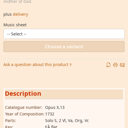
mother of God.
plus
delivery
Music sheet
Choose a variant
Ask a question about this product
Description
Catalogue number:
Opus X,13
Year of Composition:
1732
Parts:
Solo S, 2 Vl, Va, Org, Vc
Key:
EÂ flat