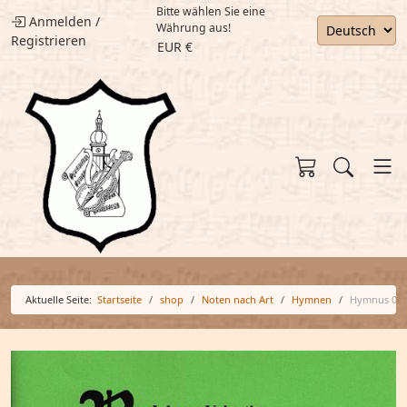
Bitte wählen Sie eine
Anmelden
/
Währung aus!
Registrieren
EUR €
Aktuelle Seite:
Startseite
shop
Noten nach Art
Hymnen
Hymnus 09 -