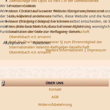
Zweitauflage von Opus XII Pars I in der Dombibliothek
Wir benutzen Cookies
Fritzlar entdeckt
Wir nutzen Cookies auf unserer Website. Einige von ihnen sind ess
Neue CD mit Musik zweier Rhöner Klosterkomponisten im
der Seite, während andere uns helfen, diese Website und die Nut
Label Spektral erschienen
verbessern (Tracking Cookies). Sie können selbst entscheiden, ob S
Neue Rathgeber-Biografie erschienen
möchten. Bitte beachten Sie, dass bei einer Ablehnung womöglich
Vizepräsident Stefan Gaß zum Ehrenmitglied der
Funktionalitäten der Seite zur Verfügung stehen.
Internationalen Valentin-Rathgeber-Gesellschaft
Oberelsbach e.V. ernannt
Prof. Dr. Charles Jurgensmeier SJ zum Ehrenmitglied der
Akzeptieren
Ablehnen
Internationalen Valentin-Rathgeber-Gesellschaft
Weitere Informationen
|
Impressum
Oberelsbach e.V. ernannt
ÜBER UNS
Kontakt
AGB
Widerrufsbelehrung