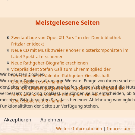
Meistgelesene Seiten
Zweitauflage von Opus XII Pars I in der Dombibliothek
Fritzlar entdeckt
Neue CD mit Musik zweier Rhöner Klosterkomponisten im
Label Spektral erschienen
Neue Rathgeber-Biografie erschienen
Vizepräsident Stefan Gaß zum Ehrenmitglied der
Wir benutzen Cookies
Internationalen Valentin-Rathgeber-Gesellschaft
Wir nutzen Cookies auf unserer Website. Einige von ihnen sind ess
Oberelsbach e.V. ernannt
der Seite, während andere uns helfen, diese Website und die Nut
Prof. Dr. Charles Jurgensmeier SJ zum Ehrenmitglied der
verbessern (Tracking Cookies). Sie können selbst entscheiden, ob S
Internationalen Valentin-Rathgeber-Gesellschaft
möchten. Bitte beachten Sie, dass bei einer Ablehnung womöglich
Oberelsbach e.V. ernannt
Funktionalitäten der Seite zur Verfügung stehen.
Akzeptieren
Ablehnen
Weitere Informationen
|
Impressum