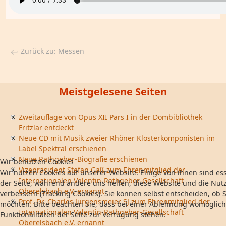
Zurück zu: Messen
Meistgelesene Seiten
Zweitauflage von Opus XII Pars I in der Dombibliothek
Fritzlar entdeckt
Neue CD mit Musik zweier Rhöner Klosterkomponisten im
Label Spektral erschienen
Neue Rathgeber-Biografie erschienen
Wir benutzen Cookies
Vizepräsident Stefan Gaß zum Ehrenmitglied der
Wir nutzen Cookies auf unserer Website. Einige von ihnen sind ess
Internationalen Valentin-Rathgeber-Gesellschaft
der Seite, während andere uns helfen, diese Website und die Nut
Oberelsbach e.V. ernannt
verbessern (Tracking Cookies). Sie können selbst entscheiden, ob S
Prof. Dr. Charles Jurgensmeier SJ zum Ehrenmitglied der
möchten. Bitte beachten Sie, dass bei einer Ablehnung womöglich
Internationalen Valentin-Rathgeber-Gesellschaft
Funktionalitäten der Seite zur Verfügung stehen.
Oberelsbach e.V. ernannt