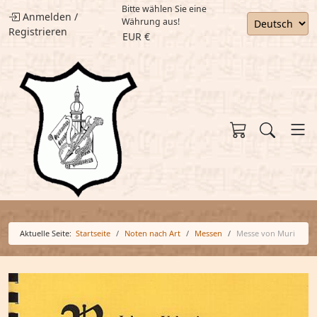
Bitte wählen Sie eine
Anmelden
/
Währung aus!
Registrieren
EUR €
Aktuelle Seite:
Startseite
Noten nach Art
Messen
Messe von Muri