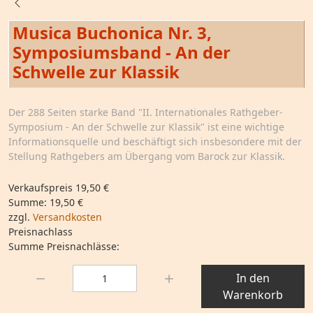
Musica Buchonica Nr. 3,
Symposiumsband - An der
Schwelle zur Klassik
Der 288 Seiten starke Band "II. Internationales Rathgeber-
Symposium - An der Schwelle zur Klassik" ist eine wichtige
Informationsquelle und beschäftigt sich insbesondere mit der
Stellung Rathgebers am Übergang vom Barock zur Klassik.
Verkaufspreis
19,50 €
Summe:
19,50 €
zzgl.
Versandkosten
Preisnachlass
Summe Preisnachlässe:
Menge:
In den
Warenkorb