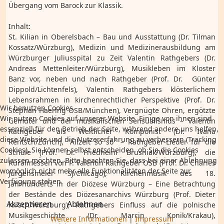
Übergang vom Barock zur Klassik.
Inhalt:
St. Kilian in Oberelsbach – Bau und Ausstattung (Dr. Tilman
Kossatz/Würzburg), Medizin und Medizinerausbildung am
Würzburger Juliusspital zu Zeit Valentin Rathgebers (Dr.
Andreas Mettenleiter/Würzburg), Musikleben im Kloster
Banz vor, neben und nach Rathgeber (Prof. Dr. Günter
Dippold/Lichtenfels), Valentin Rathgebers klösterlichem
Lebensrahmen in kirchenrechtlicher Perspektive (Prof. Dr.
Wir benutzen Cookies
Stephan Haering OSB/München), Vergnügte Ohren, ergötzte
Wir nutzen Cookies auf unserer Website. Einige von ihnen sind
Gemüter und der musikalischen Sensualismus – Valentin
essenziell für den Betrieb der Seite, während andere uns helfen,
Rathgeber als Weltlicher Komponist (Dr. Ivana
diese Website und die Nutzererfahrung zu verbessern (Tracking
Rentsch/Zürich), "Allzeit so so" – Rathgeber-Lieder für die
Cookies). Sie können selbst entscheiden, ob Sie die Cookies
Schule (Prof. Dr. Friedhelm Brusniak/Würzburg), die
zulassen möchten. Bitte beachten Sie, dass bei einer Ablehnung
Ruralmessen von P. Valentin Rathgeber OSB (Prof. Dr. Charles
womöglich nicht mehr alle Funktionalitäten der Seite zur
Jurgensmeier SJ/Chicago), Kirchenmusik des 18.
Verfügung stehen.
Jahrhunderts in der Diözese Würzburg – Eine Betrachtung
der Bestände des Diözesanarchivs Würzburg (Prof. Dieter
Akzeptieren
Ablehnen
Kirsch/Würzburg), Rathgebers Einfluss auf die polnische
Musikgeschichte (Dr. Marcin Konik/Krakau),
Weitere Informationen
|
Impressum