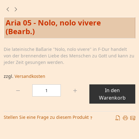
Aria 05 - Nolo, nolo vivere
(Bearb.)
Die lateinische Baßarie "Nolo, nolo vivere" in F-Dur handelt
von der brennenden Liebe des Menschen zu Gott und kann zu
jeder Zeit gesungen werden.
zzgl.
Versandkosten
Menge:
In den
Warenkorb
Stellen Sie eine Frage zu diesem Produkt