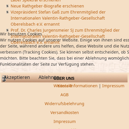
Neue Rathgeber-Biografie erschienen
Vizepräsident Stefan Gaß zum Ehrenmitglied der
Internationalen Valentin-Rathgeber-Gesellschaft
Oberelsbach e.V. ernannt
Prof. Dr. Charles Jurgensmeier SJ zum Ehrenmitglied der
Wir benutzen Cookies
Internationalen Valentin-Rathgeber-Gesellschaft
Wir nutzen Cookies auf unserer Website. Einige von ihnen sind ess
Oberelsbach e.V. ernannt
der Seite, während andere uns helfen, diese Website und die Nut
verbessern (Tracking Cookies). Sie können selbst entscheiden, ob S
möchten. Bitte beachten Sie, dass bei einer Ablehnung womöglich
Funktionalitäten der Seite zur Verfügung stehen.
Akzeptieren
Ablehnen
ÜBER UNS
Weitere Informationen
|
Impressum
Kontakt
AGB
Widerrufsbelehrung
Versandkosten
Impressum