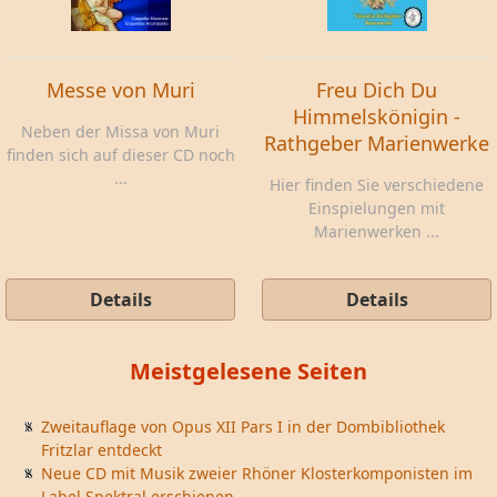
Messe von Muri
Freu Dich Du
Himmelskönigin -
Neben der Missa von Muri
Rathgeber Marienwerke
finden sich auf dieser CD noch
...
Hier finden Sie verschiedene
Einspielungen mit
Marienwerken ...
Details
Details
Meistgelesene Seiten
Zweitauflage von Opus XII Pars I in der Dombibliothek
Fritzlar entdeckt
Neue CD mit Musik zweier Rhöner Klosterkomponisten im
Label Spektral erschienen