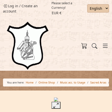
Please select a
Log in
/
Create an
Currency!
account
EUR €
You are here:
Home
Online-Shop
Music acc. to Usage
Sacred Arias