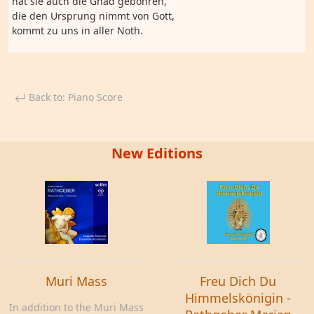
hat sie auch die Gnad gebohren,
die den Ursprung nimmt von Gott,
kommt zu uns in aller Noth.
Back to: Piano Score
New Editions
Muri Mass
Freu Dich Du
Himmelskönigin -
In addition to the Muri Mass