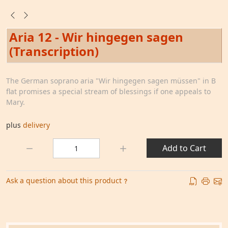
Aria 12 - Wir hingegen sagen
(Transcription)
The German soprano aria "Wir hingegen sagen müssen" in B
flat promises a special stream of blessings if one appeals to
Mary.
plus
delivery
Quantity:
Add to Cart
Ask a question about this product