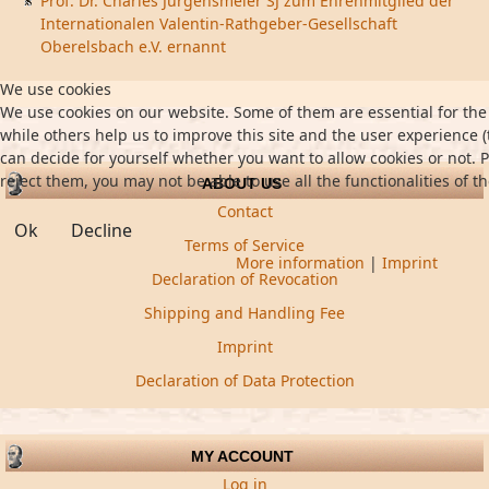
Prof. Dr. Charles Jurgensmeier SJ zum Ehrenmitglied der
Internationalen Valentin-Rathgeber-Gesellschaft
Oberelsbach e.V. ernannt
We use cookies
We use cookies on our website. Some of them are essential for the 
while others help us to improve this site and the user experience (
can decide for yourself whether you want to allow cookies or not. P
reject them, you may not be able to use all the functionalities of th
ABOUT US
Contact
Ok
Decline
Terms of Service
More information
|
Imprint
Declaration of Revocation
Shipping and Handling Fee
Imprint
Declaration of Data Protection
MY ACCOUNT
Log in