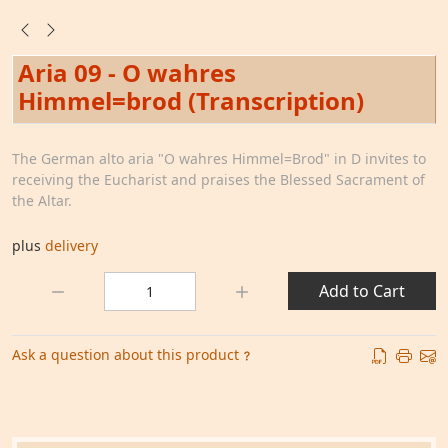
Aria 09 - O wahres
Himmel=brod (Transcription)
The German alto aria "O wahres Himmel=Brod" in D invites to
receiving the Eucharist and praises the Blessed Sacrament of
the Altar.
plus
delivery
Quantity:
Add to Cart
Ask a question about this product