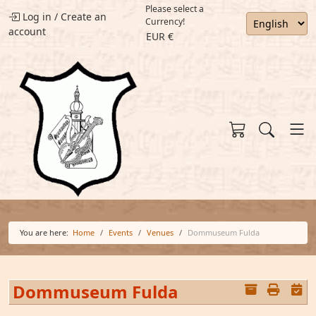
Please select a
Log in
/
Create an
Currency!
account
EUR €
You are here:
Home
Events
Venues
Dommuseum Fulda
Dommuseum Fulda