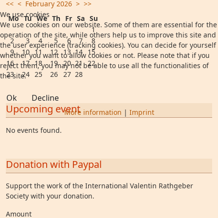
<<
<
February 2026
>
>>
We use cookies
Mo
Tu
We
Th
Fr
Sa
Su
We use cookies on our website. Some of them are essential for the
1
operation of the site, while others help us to improve this site and
2
3
4
5
6
7
8
the user experience (tracking cookies). You can decide for yourself
9
10
11
12
13
14
15
whether you want to allow cookies or not. Please note that if you
16
17
18
19
20
21
22
reject them, you may not be able to use all the functionalities of
23
24
25
26
27
28
the site.
Ok
Decline
Upcoming event
More information
|
Imprint
No events found.
Donation with Paypal
Support the work of the International Valentin Rathgeber
Society with your donation.
Amount