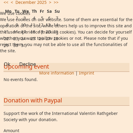
<<
<
December 2025
>
>>
Mo
Tu
We
Th
Fr
Sa
Su
We use cookies
1
2
3
4
5
6
7
We use cookies on our website. Some of them are essential for the
8
9
10
11
12
13
14
operation of the site, while others help us to improve this site and
15
16
17
18
19
20
21
the user experience (tracking cookies). You can decide for yourself
whether you want to allow cookies or not. Please note that if you
22
23
24
25
26
27
28
reject them, you may not be able to use all the functionalities of
29
30
31
the site.
Ok
Decline
Upcoming event
More information
|
Imprint
No events found.
Donation with Paypal
Support the work of the International Valentin Rathgeber
Society with your donation.
Amount