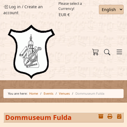
Please select a
Log in
/
Create an
Currency!
account
EUR €
You are here:
Home
Events
Venues
Dommuseum Fulda
Dommuseum Fulda