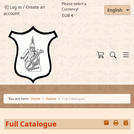
Please select a
Log in
/
Create an
Currency!
account
EUR €
You are here:
Home
Events
Full Catalogue
Full Catalogue