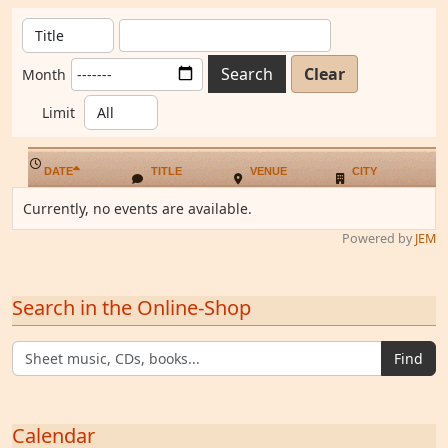
Search
Clear
Month
Limit
DATE
TITLE
VENUE
CITY
Currently, no events are available.
Powered by
JEM
Search in the Online-Shop
Find
Calendar