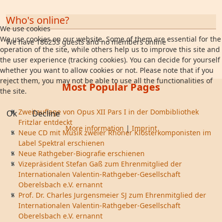
Who's online?
We use cookies
We use cookies on our website. Some of them are essential for the
We have 186253 guests and no members online
operation of the site, while others help us to improve this site and
the user experience (tracking cookies). You can decide for yourself
whether you want to allow cookies or not. Please note that if you
reject them, you may not be able to use all the functionalities of
Most Popular Pages
the site.
Zweitauflage von Opus XII Pars I in der Dombibliothek
Ok
Decline
Fritzlar entdeckt
More information
|
Imprint
Neue CD mit Musik zweier Rhöner Klosterkomponisten im
Label Spektral erschienen
Neue Rathgeber-Biografie erschienen
Vizepräsident Stefan Gaß zum Ehrenmitglied der
Internationalen Valentin-Rathgeber-Gesellschaft
Oberelsbach e.V. ernannt
Prof. Dr. Charles Jurgensmeier SJ zum Ehrenmitglied der
Internationalen Valentin-Rathgeber-Gesellschaft
Oberelsbach e.V. ernannt