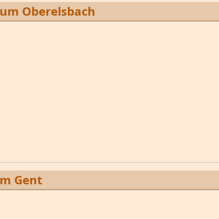
eum Oberelsbach
am Gent