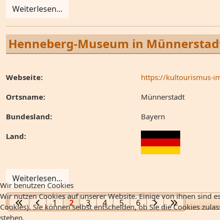
Weiterlesen...
Henneberg-Museum in Münnerstad
Webseite:
https://kultourismus-im
Ortsname:
Münnerstadt
Bundesland:
Bayern
Land:
Weiterlesen...
Wir benutzen Cookies
Wir nutzen Cookies auf unserer Website. Einige von ihnen sind es
1
2
3
4
5
6
Cookies). Sie können selbst entscheiden, ob Sie die Cookies zula
stehen.