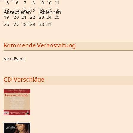
5
6
7
8
9
10
11
12
13
14
15
16
17
18
Akzeptieren
Ablehnen
19
20
21
22
23
24
25
26
27
28
29
30
31
Kommende Veranstaltung
Kein Event
CD-Vorschläge