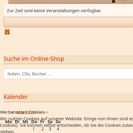
Zur Zeit sind keine Veranstaltungen verfügbar
Suche im Online-Shop
Kalender
Wir benutzen Cookies
<<
<
Mai 2025
>
>>
Wir nutzen Cookies auf unserer Website. Einige von ihnen sind es
Mo
Di
Mi
Do
Fr
Sa
So
Cookies). Sie können selbst entscheiden, ob Sie die Cookies zula
1
2
3
4
stehen.