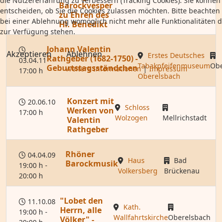
die Nutzererfahrung zu verbessern (Tracking Cookies). Sie können 
Barockvesper
entscheiden, ob Sie die Cookies zulassen möchten. Bitte beachten 
zu Ehren des
bei einer Ablehnung womöglich nicht mehr alle Funktionalitäten d
Hl. Benedikt
zur Verfügung stehen.
Johann Valentin
Akzeptieren
Ablehnen
Erstes Deutsches
Rathgeber (1682-1750) -
03.04.11
Tabakpfeifenmuseum
Obe
Geburtstagsständchen
Weitere Informationen
|
Impressum
17:00 h
Oberelsbach
Konzert mit
20.06.10
Schloss
Werken von
17:00 h
Wolzogen
Mellrichstadt
Valentin
Rathgeber
Rhöner
04.04.09
Haus
Bad
Barockmusik
19:00 h -
Volkersberg
Brückenau
20:00 h
"Lobet den
11.10.08
Kath.
Herrn, alle
19:00 h -
Wallfahrtskirche
Oberelsbach
Völker" -