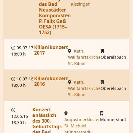
des Bad
Kissingen
Neustädter
Komponisten
P. Felix Gaß
OESA (1715–
1752)
Kilianikonzert
09.07.17
Kath.
2017
18:00 h
Wallfahrtskirche
Oberelsbach
St. Kilian
Kilianikonzert
10.07.16
Kath.
2016
18:00 h
Wallfahrtskirche
Oberelsbach
St. Kilian
Konzert
anlässlich
12.06.16
Augustinerkloster
Münnerstadt
des 300.
18:30 h
St. Michael
Geburtstags
des Bad
Münnerstadt