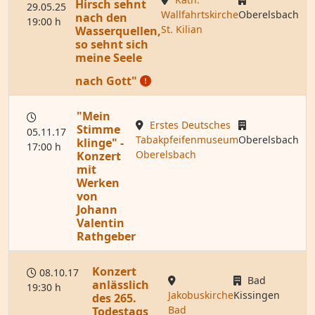
Hirsch sehnt
29.05.25
Wallfahrtskirche
Oberelsbach
nach den
19:00 h
St. Kilian
Wasserquellen,
so sehnt sich
meine Seele
nach Gott"
"Mein
Erstes Deutsches
Stimme
05.11.17
Tabakpfeifenmuseum
Oberelsbach
klinge" -
17:00 h
Oberelsbach
Konzert
mit
Werken
von
Johann
Valentin
Rathgeber
Konzert
08.10.17
Bad
anlässlich
19:30 h
Jakobuskirche
Kissingen
des 265.
Bad
Todestags