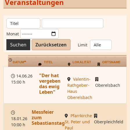
Veranstaltungen
Monat
Suchen
Zurücksetzen
Limit
DATUM
TITEL
LOKALITÄT
ORTSNAME
"Der hat
14.06.26
Valentin-
vergeben
15:00 h
Rathgeber-
Oberelsbach
das ewig
Haus
Leben"
Oberelsbach
Messfeier
Pfarrkirche
zum
18.01.26
St. Peter und
Oberpleichfeld
Sebastianstag
10:00 h
Paul