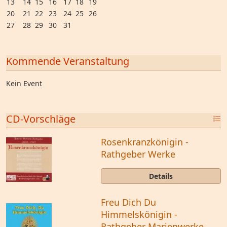
13
14
15
16
17
18
19
20
21
22
23
24
25
26
27
28
29
30
31
Kommende Veranstaltung
Kein Event
CD-Vorschläge
Rosenkranzkönigin -
Rathgeber Werke
Details
Freu Dich Du
Himmelskönigin -
Rathgeber Marienwerke