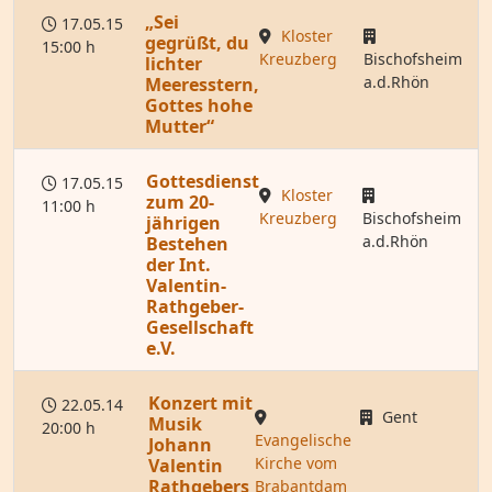
„Sei
17.05.15
Kloster
gegrüßt, du
15:00 h
Kreuzberg
Bischofsheim
lichter
a.d.Rhön
Meeresstern,
Gottes hohe
Mutter“
Gottesdienst
17.05.15
Kloster
zum 20-
11:00 h
Kreuzberg
Bischofsheim
jährigen
a.d.Rhön
Bestehen
der Int.
Valentin-
Rathgeber-
Gesellschaft
e.V.
Konzert mit
22.05.14
Gent
Musik
20:00 h
Evangelische
Johann
Kirche vom
Valentin
Rathgebers
Brabantdam