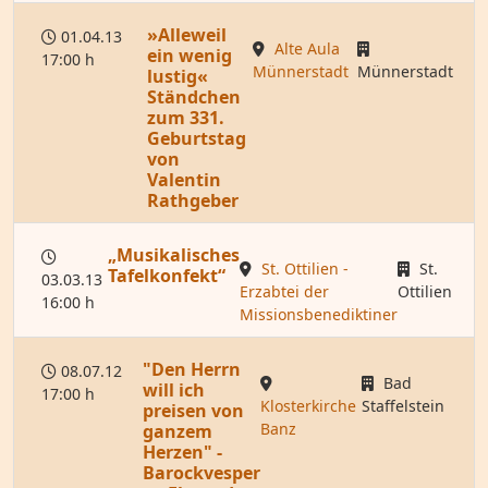
»Alleweil
01.04.13
Alte Aula
ein wenig
17:00 h
Münnerstadt
Münnerstadt
lustig«
Ständchen
zum 331.
Geburtstag
von
Valentin
Rathgeber
„Musikalisches
St. Ottilien -
St.
Tafelkonfekt“
03.03.13
Erzabtei der
Ottilien
16:00 h
Missionsbenediktiner
"Den Herrn
08.07.12
Bad
will ich
17:00 h
Klosterkirche
Staffelstein
preisen von
Banz
ganzem
Herzen" -
Barockvesper