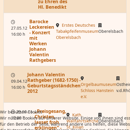
zu Ehren des
Hl. Benedikt
Barocke
Erstes Deutsches
Leckereien
27.05.12
Tabakpfeifenmuseum
Oberelsbach
- Konzert
16:00 h
Oberelsbach
mit
Werken
Johann
Valentin
Rathgebers
Johann Valentin
Rathgeber (1682-1750) -
09.04.12
Orgelbaumuseum
Osthe
Geburtstagsständchen
16:00 h
Schloss Hanstein
v.d.Rh
2012
e.V.
„Preisgesang,
29.10.11
Wir benutzen Cookies
Kath.
Christen,
17:00 h
Wir nutzen Cookies auf unserer Website. Einige von ihnen sind ess
Wallfahrtskirche
Oberelsbach
lasset froh
für den Betrieb der Seite, während andere uns helfen, diese Webs
St. Kilian
erklingen“ -