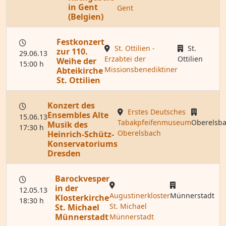
in Gent
Gent
(Belgien)
Festkonzert
St. Ottilien -
St.
zur 110.
29.06.13
Erzabtei der
Ottilien
Weihe der
15:00 h
Missionsbenediktiner
Abteikirche
St. Ottilien
Konzert des
Erstes Deutsches
Ensembles Alte
15.06.13
Tabakpfeifenmuseum
Oberelsb
Musik des
17:30 h
Oberelsbach
Heinrich-Schütz-
Konservatoriums
Dresden
Barockvesper
in der
12.05.13
Augustinerkloster
Münnerstadt
Klosterkirche
18:30 h
St. Michael
St. Michael
Münnerstadt
Münnerstadt