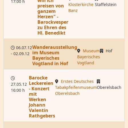
will ich
17:00 h
Klosterkirche
Staffelstein
preisen von
Banz
ganzem
Herzen" -
Barockvesper
zu Ehren des
Hl. Benedikt
Wanderausstellung
06.07.12
Museum
Hof
im Museum
- 02.09.12
Bayerisches
Bayerisches
Vogtland
Vogtland in Hof
Barocke
Erstes Deutsches
Leckereien
27.05.12
Tabakpfeifenmuseum
Oberelsbach
- Konzert
16:00 h
Oberelsbach
mit
Werken
Johann
Valentin
Rathgebers