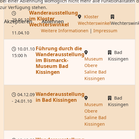
bei einer Ablehnung womöglich nicht mehr alle Funktionalitäten d
zur Verfügung stehen.
Wanderausstellung
Kloster
im Kloster
29.01.10
Akzeptieren
Ablehnen
Wechterswinkel
Wechterswink
Wechterswinkel
-
Weitere Informationen
|
Impressum
11.04.10
Führung durch die
10.01.10
Bad
Wanderausstellung
15:00 h
Museum
Kissingen
im Bismarck-
Obere
Museum Bad
Kissingen
Saline Bad
Kissingen
Wanderausstellung
04.12.09
Bad
in Bad Kissingen
- 24.01.10
Museum
Kissingen
Obere
Saline Bad
Kissingen