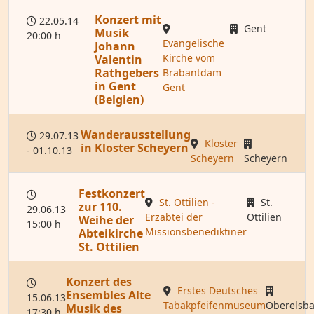
Konzert mit
22.05.14
Gent
Musik
20:00 h
Evangelische
Johann
Kirche vom
Valentin
Rathgebers
Brabantdam
in Gent
Gent
(Belgien)
Wanderausstellung
29.07.13
Kloster
in Kloster Scheyern
- 01.10.13
Scheyern
Scheyern
Festkonzert
St. Ottilien -
St.
zur 110.
29.06.13
Erzabtei der
Ottilien
Weihe der
15:00 h
Missionsbenediktiner
Abteikirche
St. Ottilien
Konzert des
Erstes Deutsches
Ensembles Alte
15.06.13
Tabakpfeifenmuseum
Oberelsb
Musik des
17:30 h