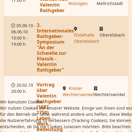
17:00 h
Wolzogen
Mellrichstadt
Valentin
Rathgeber
2.
05.06.10 -
Internationales
06.06.10
Elstalhalle
Oberelsbach
Rathgeber-
10:00 h -
Oberelsbach
Symposium
19:00 h
"An der
Schwelle zur
Klassik -
Valentin
Rathgeber"
Vortrag
20.02.10
Kloster
über
20:00 h
Wechterswinkel
Wechterswinkel
Valentin
Rathgeber
Wir benutzen Cookies
(1682-
Wir nutzen Cookies auf unserer Website. Einige von ihnen sind ess
1750).
für den Betrieb der Seite, während andere uns helfen, diese Webs
Leben -
die Nutzererfahrung zu verbessern (Tracking Cookies). Sie können 
Werk -
entscheiden, ob Sie die Cookies zulassen möchten. Bitte beachten 
Bedeutung