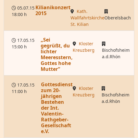
Kilianikonzert
05.07.15
Kath.
2015
18:00 h
Wallfahrtskirche
Oberelsbach
St. Kilian
„Sei
17.05.15
Kloster
gegrüßt, du
15:00 h
Kreuzberg
Bischofsheim
lichter
a.d.Rhön
Meeresstern,
Gottes hohe
Mutter“
Gottesdienst
17.05.15
Kloster
zum 20-
11:00 h
Kreuzberg
Bischofsheim
jährigen
a.d.Rhön
Bestehen
der Int.
Valentin-
Rathgeber-
Gesellschaft
e.V.