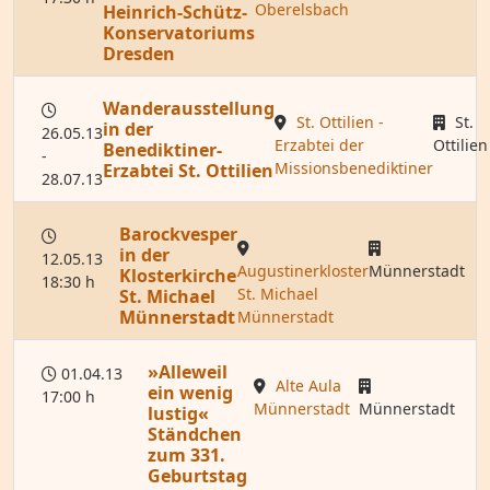
Oberelsbach
Heinrich-Schütz-
Konservatoriums
Dresden
Wanderausstellung
St. Ottilien -
St.
in der
26.05.13
Erzabtei der
Ottilien
Benediktiner-
-
Missionsbenediktiner
Erzabtei St. Ottilien
28.07.13
Barockvesper
in der
12.05.13
Augustinerkloster
Münnerstadt
Klosterkirche
18:30 h
St. Michael
St. Michael
Münnerstadt
Münnerstadt
»Alleweil
01.04.13
Alte Aula
ein wenig
17:00 h
Münnerstadt
Münnerstadt
lustig«
Ständchen
zum 331.
Geburtstag