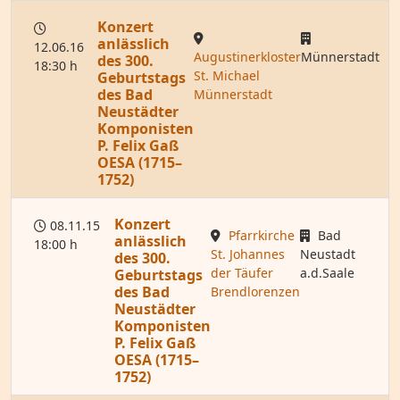
Konzert
anlässlich
12.06.16
Augustinerkloster
Münnerstadt
des 300.
18:30 h
St. Michael
Geburtstags
des Bad
Münnerstadt
Neustädter
Komponisten
P. Felix Gaß
OESA (1715–
1752)
Konzert
08.11.15
Pfarrkirche
Bad
anlässlich
18:00 h
St. Johannes
Neustadt
des 300.
der Täufer
a.d.Saale
Geburtstags
des Bad
Brendlorenzen
Neustädter
Komponisten
P. Felix Gaß
OESA (1715–
1752)