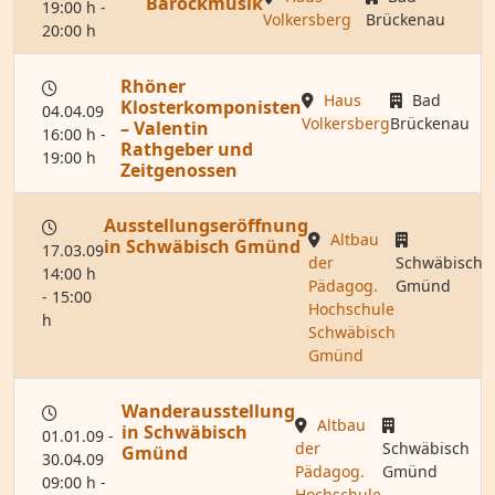
Barockmusik
19:00 h -
Volkersberg
Brückenau
20:00 h
Rhöner
Haus
Bad
Klosterkomponisten
04.04.09
Volkersberg
Brückenau
– Valentin
16:00 h -
Rathgeber und
19:00 h
Zeitgenossen
Ausstellungseröffnung
Altbau
in Schwäbisch Gmünd
17.03.09
der
Schwäbisch
14:00 h
Pädagog.
Gmünd
- 15:00
Hochschule
h
Schwäbisch
Gmünd
Wanderausstellung
Altbau
in Schwäbisch
01.01.09 -
der
Schwäbisch
Gmünd
30.04.09
Pädagog.
Gmünd
09:00 h -
Hochschule