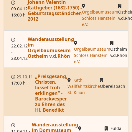
Johann Valentin
Rathgeber (1682-1750) -
09.04.12
Orgelbaumuseum
Osthe
Geburtstagsständchen
16:00 h
Schloss Hanstein
v.d.Rh
2012
e.V.
Wanderausstellung
im
22.02.12
Orgelbaumuseum
Ostheim
Orgelbaumuseum
-
Schloss Hanstein
v.d.Rhön
Ostheim v.d.Rhön
28.04.12
e.V.
„Preisgesang,
29.10.11
Kath.
Christen,
17:00 h
Wallfahrtskirche
Oberelsbach
lasset froh
St. Kilian
erklingen“ -
Barockvesper
zu Ehren des
Hl. Benedikt
Wanderausstellung
Fulda
im Dommuseum
11.09.11 -