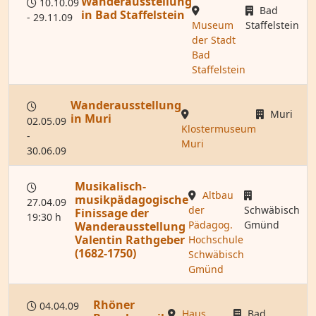
Wanderausstellung
10.10.09
Bad
in Bad Staffelstein
- 29.11.09
Museum
Staffelstein
der Stadt
Bad
Staffelstein
Wanderausstellung
Muri
in Muri
02.05.09
Klostermuseum
-
Muri
30.06.09
Musikalisch-
Altbau
musikpädagogische
27.04.09
der
Schwäbisch
Finissage der
19:30 h
Pädagog.
Gmünd
Wanderausstellung
Valentin Rathgeber
Hochschule
(1682-1750)
Schwäbisch
Gmünd
Rhöner
04.04.09
Haus
Bad