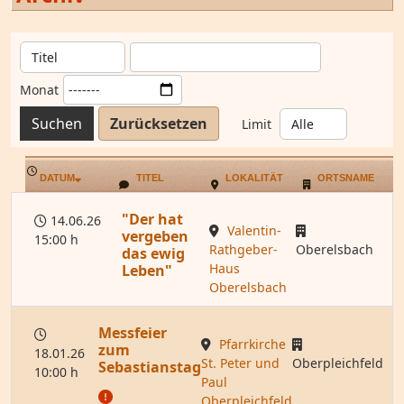
Monat
Suchen
Zurücksetzen
Limit
DATUM
TITEL
LOKALITÄT
ORTSNAME
"Der hat
14.06.26
Valentin-
vergeben
15:00 h
Rathgeber-
Oberelsbach
das ewig
Haus
Leben"
Oberelsbach
Messfeier
Pfarrkirche
zum
18.01.26
St. Peter und
Oberpleichfeld
Sebastianstag
10:00 h
Paul
Oberpleichfeld