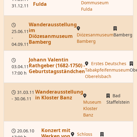
Dommuseum
Fulda
31.12.11
Fulda
Wanderausstellung
im
25.06.11
Diözesanmuseum
Bamberg
Diözesanmuseum
-
Bamberg
Bamberg
04.09.11
Johann Valentin
Erstes Deutsches
Rathgeber (1682-1750) -
03.04.11
Tabakpfeifenmuseum
Obe
Geburtstagsständchen
17:00 h
Oberelsbach
Wanderausstellung
31.03.11
Bad
in Kloster Banz
- 30.06.11
Museum
Staffelstein
Kloster
Banz
Konzert mit
20.06.10
Schloss
Werken von