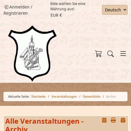
Bitte wählen Sie eine
Anmelden
/
Währung aus!
Registrieren
EUR €
Aktuelle Seite:
Startseite
Veranstaltungen
Gesamtliste
Archiv
Alle Veranstaltungen -
Archiv