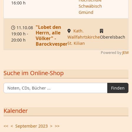
16:00 h
Schwäbisch
Gmünd
"Lobet den
11.10.08
Kath.
Herrn, alle
19:00 h -
Wallfahrtskirche
Oberelsbach
Völker" -
20:00 h
St. Kilian
Barockvesper
Powered by
JEM
Suche im Online-Shop
Finden
Kalender
<<
<
September 2023
>
>>