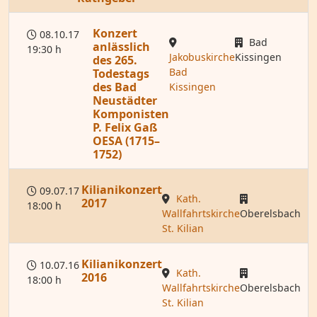
Konzert
08.10.17
Bad
anlässlich
19:30 h
Jakobuskirche
Kissingen
des 265.
Bad
Todestags
des Bad
Kissingen
Neustädter
Komponisten
P. Felix Gaß
OESA (1715–
1752)
Kilianikonzert
09.07.17
Kath.
2017
18:00 h
Wallfahrtskirche
Oberelsbach
St. Kilian
Kilianikonzert
10.07.16
Kath.
2016
18:00 h
Wallfahrtskirche
Oberelsbach
St. Kilian