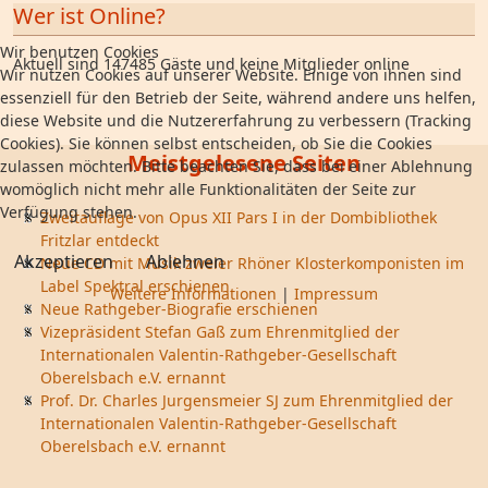
Wer ist Online?
Wir benutzen Cookies
Aktuell sind 147485 Gäste und keine Mitglieder online
Wir nutzen Cookies auf unserer Website. Einige von ihnen sind
essenziell für den Betrieb der Seite, während andere uns helfen,
diese Website und die Nutzererfahrung zu verbessern (Tracking
Cookies). Sie können selbst entscheiden, ob Sie die Cookies
Meistgelesene Seiten
zulassen möchten. Bitte beachten Sie, dass bei einer Ablehnung
womöglich nicht mehr alle Funktionalitäten der Seite zur
Verfügung stehen.
Zweitauflage von Opus XII Pars I in der Dombibliothek
Fritzlar entdeckt
Akzeptieren
Ablehnen
Neue CD mit Musik zweier Rhöner Klosterkomponisten im
Label Spektral erschienen
Weitere Informationen
|
Impressum
Neue Rathgeber-Biografie erschienen
Vizepräsident Stefan Gaß zum Ehrenmitglied der
Internationalen Valentin-Rathgeber-Gesellschaft
Oberelsbach e.V. ernannt
Prof. Dr. Charles Jurgensmeier SJ zum Ehrenmitglied der
Internationalen Valentin-Rathgeber-Gesellschaft
Oberelsbach e.V. ernannt